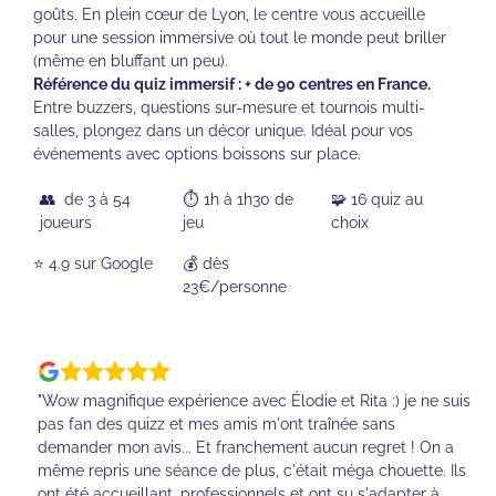
goûts. En plein cœur de Lyon, le centre vous accueille
pour une session immersive où tout le monde peut briller
(même en bluffant un peu).
Référence du quiz immersif : + de 90 centres en France.
Entre buzzers, questions sur-mesure et tournois multi-
salles, plongez dans un décor unique. Idéal pour vos
événements avec options boissons sur place.
👥 de 3 à 54
⏱️ 1h à 1h30 de
🧩 16 quiz au
joueurs
jeu
choix
⭐️ 4.9 sur Google
💰 dès
23€/personne
"Wow magnifique expérience avec Élodie et Rita :) je ne suis
pas fan des quizz et mes amis m'ont traînée sans
demander mon avis... Et franchement aucun regret ! On a
même repris une séance de plus, c'était méga chouette. Ils
ont été accueillant, professionnels et ont su s'adapter à