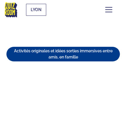
LYON
Activités originales et idées sorties immersives entre
amis, en famille
QUE FAIRE À LYON QUAND IL
PLEUT ? LES MEILLEURES
ACTIVITÉS INDOOR!
⏱
min de lecture