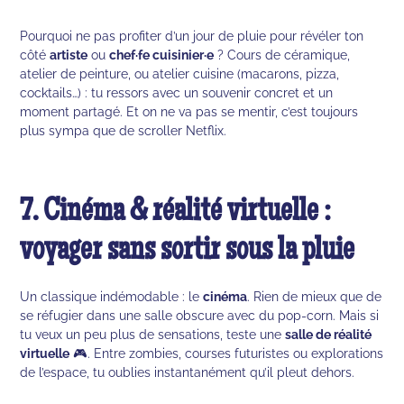
Pourquoi ne pas profiter d’un jour de pluie pour révéler ton
côté
artiste
ou
chef·fe cuisinier·e
? Cours de céramique,
atelier de peinture, ou atelier cuisine (macarons, pizza,
cocktails…) : tu ressors avec un souvenir concret et un
moment partagé. Et on ne va pas se mentir, c’est toujours
plus sympa que de scroller Netflix.
7. Cinéma & réalité virtuelle :
voyager sans sortir sous la pluie
Un classique indémodable : le
cinéma
. Rien de mieux que de
se réfugier dans une salle obscure avec du pop-corn. Mais si
tu veux un peu plus de sensations, teste une
salle de réalité
virtuelle
🎮. Entre zombies, courses futuristes ou explorations
de l’espace, tu oublies instantanément qu’il pleut dehors.