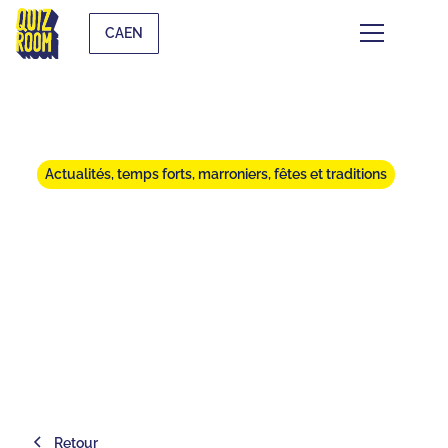
CAEN
Actualités, temps forts, marroniers, fêtes et traditions
TOP 5 ACTIVITÉS EN FAMILLE
À NOËL À CAEN | QUIZ ROOM
⏱
min de lecture
Retour