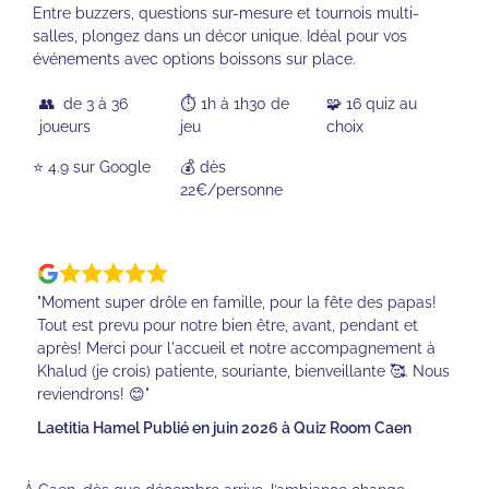
Entre buzzers, questions sur-mesure et tournois multi-
salles, plongez dans un décor unique. Idéal pour vos
événements avec options boissons sur place.
👥 de 3 à 36
⏱️ 1h à 1h30 de
🧩 16 quiz au
joueurs
jeu
choix
⭐️ 4.9 sur Google
💰 dès
22€/personne
"Moment super drôle en famille, pour la fête des papas!
Tout est prevu pour notre bien être, avant, pendant et
après! Merci pour l'accueil et notre accompagnement à
Khalud (je crois) patiente, souriante, bienveillante 🥰. Nous
reviendrons! 😊"
Laetitia Hamel Publié en juin 2026 à Quiz Room Caen