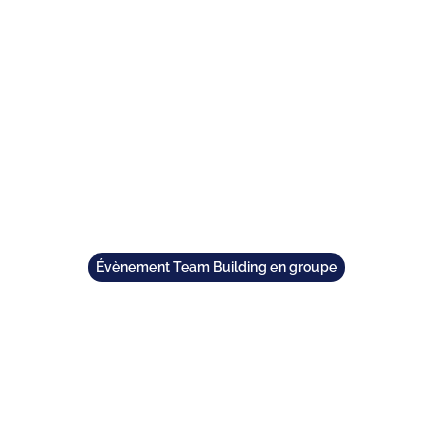
TEAM BUILDING
GIFT
GAMES
GROUPS
Évènement Team Building en groupe
UILDING LYON : TOP
S ORIGINALES À TEST