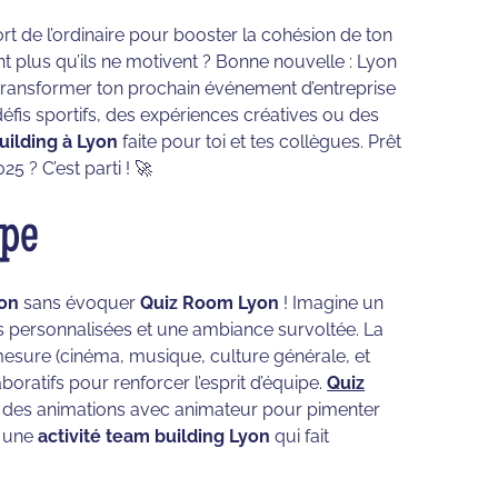
rt de l’ordinaire pour booster la cohésion de ton
t plus qu’ils ne motivent ? Bonne nouvelle : Lyon
r transformer ton prochain événement d’entreprise
fis sportifs, des expériences créatives ou des
uilding à Lyon
faite pour toi et tes collègues. Prêt
5 ? C’est parti ! 🚀
ipe
yon
sans évoquer
Quiz Room Lyon
! Imagine un
s personnalisées et une ambiance survoltée. La
esure (cinéma, musique, culture générale, et
ratifs pour renforcer l’esprit d’équipe.
Quiz
t des animations avec animateur pour pimenter
r une
activité team building Lyon
qui fait