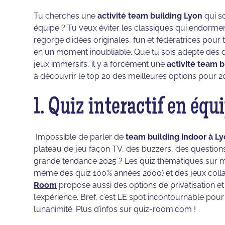
Tu cherches une
activité team building Lyon
qui so
équipe ? Tu veux éviter les classiques qui endormen
regorge d’idées originales, fun et fédératrices pou
en un moment inoubliable. Que tu sois adepte des dé
jeux immersifs, il y a forcément une
activité team b
à découvrir le top 20 des meilleures options pour 202
1. Quiz interactif en équ
Impossible de parler de
team building indoor à L
plateau de jeu façon TV, des buzzers, des question
grande tendance 2025 ? Les quiz thématiques sur m
même des quiz 100% années 2000) et des jeux collabo
Room
propose aussi des options de privatisation e
l’expérience. Bref, c’est LE spot incontournable pou
l’unanimité. Plus d’infos sur quiz-room.com !