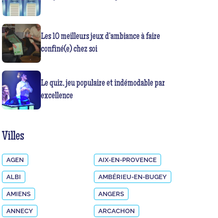
Les 10 meilleurs jeux d’ambiance à faire
confiné(e) chez soi
Le quiz, jeu populaire et indémodable par
excellence
Villes
AGEN
AIX-EN-PROVENCE
ALBI
AMBÉRIEU-EN-BUGEY
AMIENS
ANGERS
ANNECY
ARCACHON