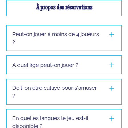
À propos des réservations
Peut-on jouer à moins de 4 joueurs
?
Vous pouvez jouer à partir de 3 joueurs sauf
pour le jeu "La Taupe" ! Si vous vous présentez
A quel âge peut-on jouer ?
seul ou à 2, nous ne pourrons pas vous faire
jouer.
Il est possible de jouer à partir de à partir de 8
ans ans et jusqu’à n’importe quel âge, dès lors
Doit-on être cultivé pour s'amuser
que le participant est en mesure de passer 1h
?
dans la salle, debout ou assis.
Les questions sont adaptées à l'âge des
Les questions sont accessibles à tous ; elles
participants : enfants, étudiants, adultes,
sont plus souvent tirées de la culture populaire
En quelles langues le jeu est-il
familles… il y en a pour tous les types de
que de la culture générale traditionnelle telle
groupes !
disponible ?