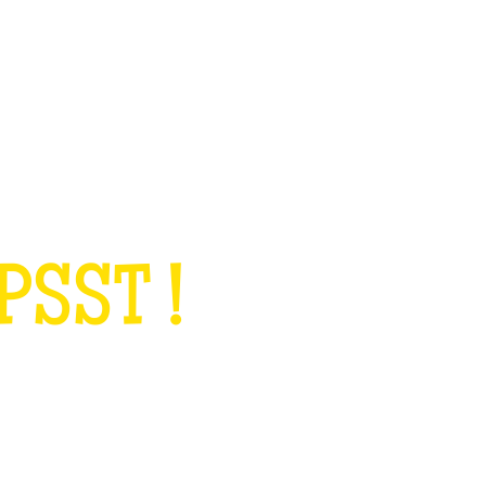
TEAM BUILDING
OFFRIR
JEUX
GROUPES
PSST !
QUELQU
CHOSE À NOUS