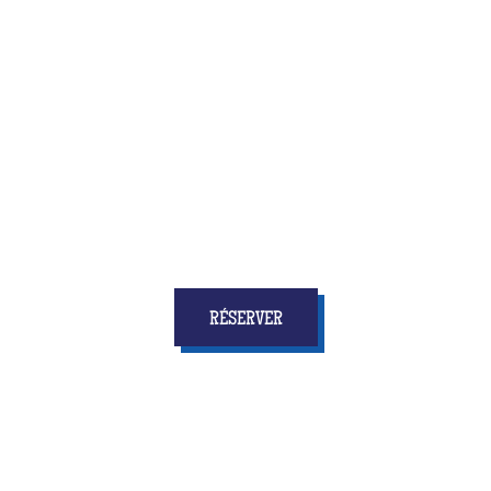
Quiz Room, c’est la toute nouvelle activité qui allie
amusement et réflexion, vitesse et concertation
... et
surtout qui donnera à tous les enfants
des étoiles
dans les yeux et des souvenirs pour longtemps !
RÉSERVER