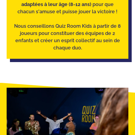
adaptées à leur âge (8-12 ans)
pour que
chacun s'amuse et puisse jouer la victoire !
Nous conseillons Quiz Room Kids à partir de 8
joueurs pour constituer des équipes de 2
enfants et créer un esprit collectif au sein de
chaque duo.