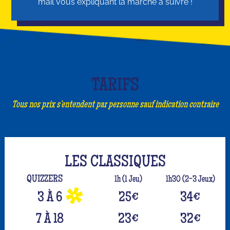
mail vous expliquant la marche à suivre !
TARIFS
Tous nos prix s’entendent par personne sauf indication contraire
LES CLASSIQUES
QUIZZERS
1h (1 Jeu)
1h30 (2-3 Jeux)
3 À 6
25
€
34
€
7 À 18
23
€
32
€