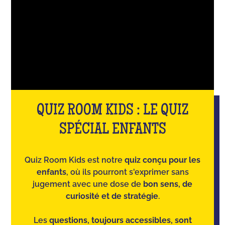
QUIZ ROOM KIDS : LE QUIZ
SPÉCIAL ENFANTS
Quiz Room Kids est notre
quiz conçu pour les
enfants
, où ils pourront s'exprimer sans
jugement avec une dose de
bon sens, de
curiosité et de stratégie
.
Les
questions, toujours accessibles, sont