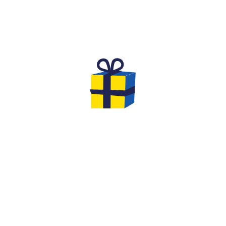
L'ANNIVERSAIRE DE RÊVE POUR
DES ENFANTS
Vous cherchez une activité originale et inoubliable
pour fêter l'anniversaire de votre
enfant de 8 à 12
ans
avec ses amis ?