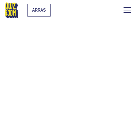
ARRAS
EVJF & EVG
QU'EST-CE QUE C'EST ?