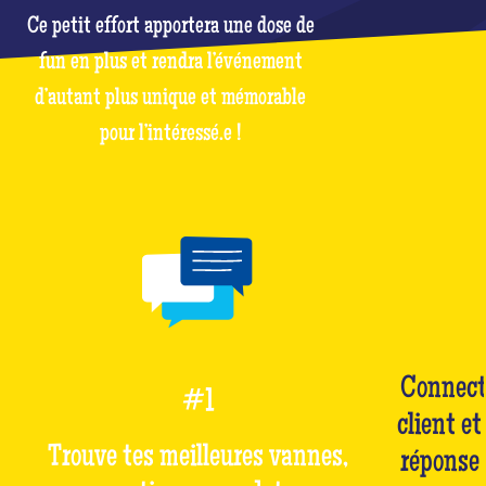
Ce petit effort apportera une dose de
fun en plus et rendra l’événement
d’autant plus unique et mémorable
pour l’intéressé.e !
Connect
#1
client et
Trouve tes meilleures vannes,
réponse 