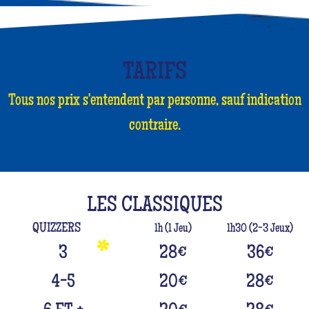
TARIFS
Tous nos prix s'entendent par personne, sauf indication
contraire.
LES CLASSIQUES
QUIZZERS
1h (1 Jeu)
1h30 (2-3 Jeux)
3
28
€
36
€
4-5
20
€
28
€