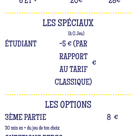
6 ET +
20
€
28
€
LES SPÉCIAUX
1h (1 Jeu)
ÉTUDIANT
-5 € (PAR
RAPPORT
€
AU TARIF
CLASSIQUE)
LES OPTIONS
3ÈME PARTIE
8
€
30 min en + du jeu de ton choix