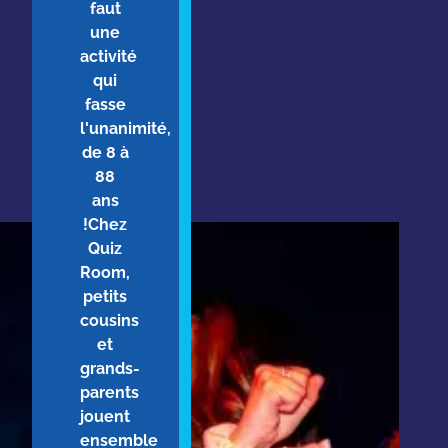
faut
une
activité
qui
fasse
l'unanimité,
de 8 à
88
ans
!Chez
Quiz
Room,
petits
cousins
et
grands-
parents
jouent
ensemble