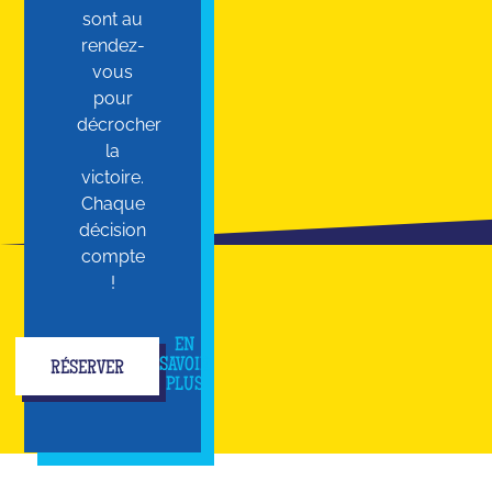
sont au
rendez-
vous
pour
décrocher
la
victoire.
Chaque
décision
compte
!
EN
SAVOIR
RÉSERVER
PLUS