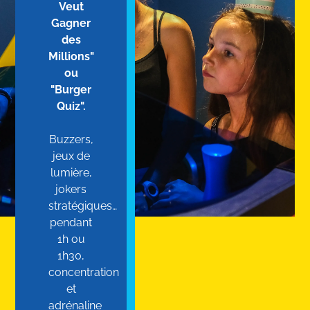
Veut
Gagner
des
Millions"
ou
"Burger
Quiz".
Buzzers,
jeux de
lumière,
jokers
stratégiques…
pendant
1h ou
1h30,
concentration
et
adrénaline