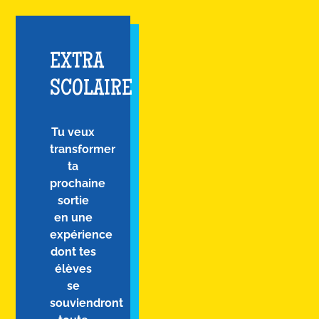
EXTRA
SCOLAIRE
Tu veux
transformer
ta
prochaine
sortie
en une
expérience
dont tes
élèves
se
souviendront