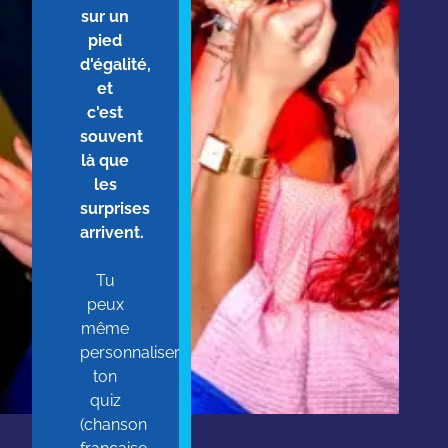
sur un
pied
d'égalité,
et
c'est
souvent
là que
les
surprises
arrivent.
Tu
peux
même
personnaliser
ton
quiz
(chanson