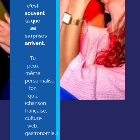
c'est
souvent
là que
les
surprises
arrivent.
Tu
peux
même
personnaliser
ton
quiz
(chanson
française,
culture
web,
gastronomie…)