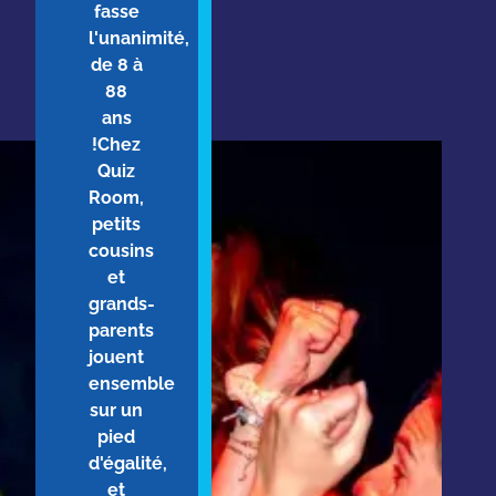
fasse
l'unanimité,
de 8 à
88
ans
!Chez
Quiz
Room,
petits
cousins
et
grands-
parents
jouent
ensemble
sur un
pied
d'égalité,
et