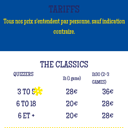
TARIFFS
Tous nos prix s'entendent par personne, sauf indication
contraire.
THE CLASSICS
QUIZZERS
1h30 (2-3
1h (1 game)
GAMES)
3 TO 5
28
€
36
€
6 TO 18
20
€
28
€
6 ET +
20
€
28
€