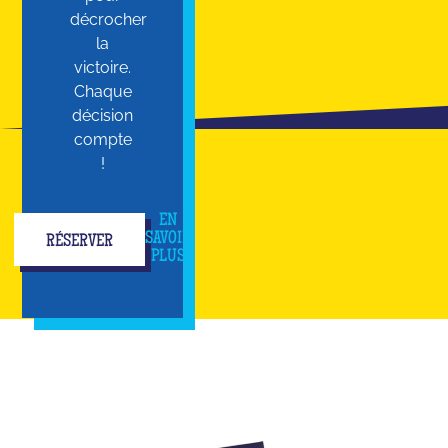
décrocher
la
victoire.
Chaque
décision
compte
!
EN
SAVOIR
RÉSERVER
PLUS