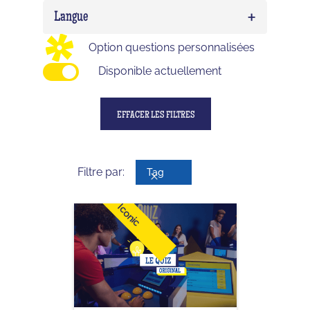
Birthday
0
Delirium (WTF)
0
+
Enfant
0
Langue
Impostor
0
Ado
0
Option questions personnalisées
Adulte
0
Disponible actuellement
EFFACER LES FILTRES
Filtre par:
Tag
Iconic