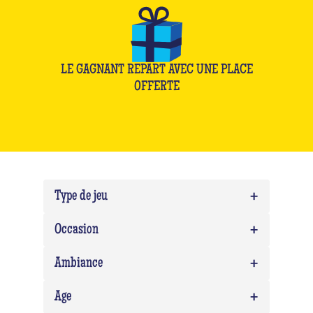
LE GAGNANT REPART AVEC UNE PLACE
OFFERTE
+
Type de jeu
+
Quiz
0
Occasion
Quiz Musico
0
+
Team building
0
Ambiance
EVG/EVJF
0
+
Expert
0
Age