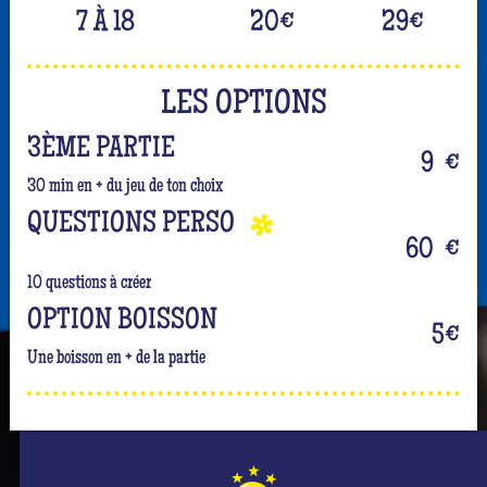
7 À 18
20
€
29
€
LES OPTIONS
3ÈME PARTIE
9
€
30 min en + du jeu de ton choix
QUESTIONS PERSO
60
€
10 questions à créer
OPTION BOISSON
5
€
Une boisson en + de la partie