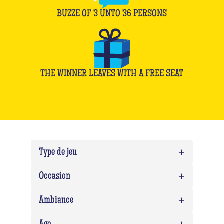
BUZZE OF
3
UNTO
36
PERSONS
THE WINNER LEAVES WITH A FREE SEAT
+
Type de jeu
+
Quiz
0
Occasion
Quiz Musico
0
+
Team building
0
Ambiance
EVG/EVJF
0
Expert
0