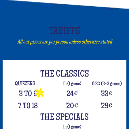
TARIFFS
All our prices are per person unless otherwise stated
THE CLASSICS
QUIZZERS
1h (1 game)
1h30 (2-3 games)
3 TO 6
24
€
33
€
7 TO 18
20
€
29
€
THE SPECIALS
1h (1 game)