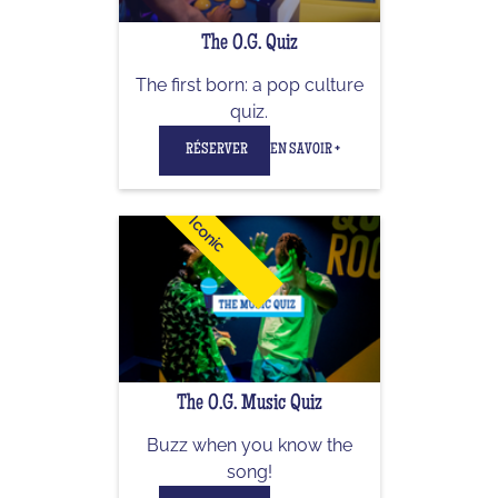
The O.G. Quiz
The first born: a pop culture
quiz.
RÉSERVER
EN SAVOIR +
Iconic
The O.G. Music Quiz
Buzz when you know the
song!