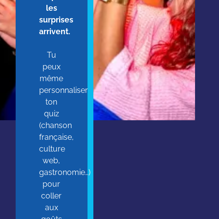
les
surprises
arrivent.
Tu
peux
même
personnaliser
ton
quiz
(chanson
française,
culture
web,
gastronomie…)
pour
coller
aux