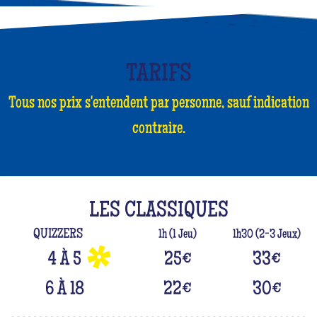
TARIFS
Tous nos prix s'entendent par personne, sauf indication
contraire.
LES CLASSIQUES
QUIZZERS
1h (1 Jeu)
1h30 (2-3 Jeux)
4 À 5
25
€
33
€
6 À 18
22
€
30
€