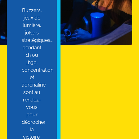
Buzzers,
jeux de
lumière,
jokers
stratégiques…
pendant
1h ou
1h30,
concentration
et
adrénaline
sont au
rendez-
vous
pour
décrocher
la
victoire.