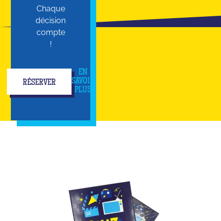
Chaque
décision
compte
!
EN
SAVOIR
RÉSERVER
PLUS