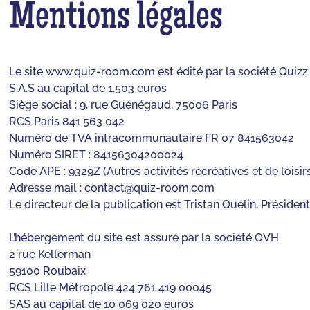
Mentions légales
Le site www.quiz-room.com est édité par la société Qui
S.A.S au capital de 1.503 euros
Siège social : 9, rue Guénégaud, 75006 Paris
RCS Paris 841 563 042
Numéro de TVA intracommunautaire FR 07 841563042
Numéro SIRET : 84156304200024
Code APE : 9329Z (Autres activités récréatives et de loisir
Adresse mail :
contact@quiz-room.com
Le directeur de la publication est Tristan Quélin, Présid
L’hébergement du site est assuré par la société OVH
2 rue Kellerman
59100 Roubaix
RCS Lille Métropole 424 761 419 00045
SAS au capital de 10 069 020 euros