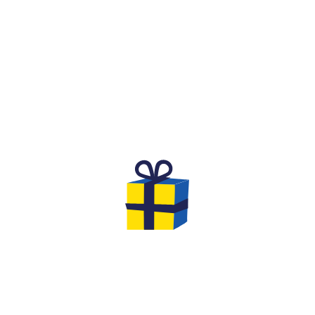
WHAT IS IT?
A FESTIVE AND COMPETITIVE
SPIRIT FOR A BIRTHDAY