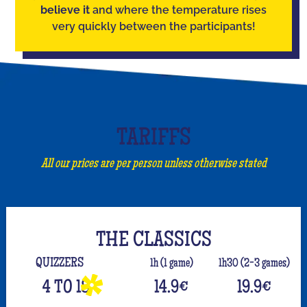
believe it
and where the temperature rises
very quickly between the participants!
TARIFFS
All our prices are per person unless otherwise stated
THE CLASSICS
QUIZZERS
1h (1 game)
1h30 (2-3 games)
4 TO 18
14.9
€
19.9
€