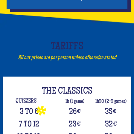
TARIFFS
All our prices are per person unless otherwise stated
THE CLASSICS
QUIZZERS
1h (1 game)
1h30 (2-3 games)
3 TO 6
26
€
35
€
7 TO 12
23
€
32
€