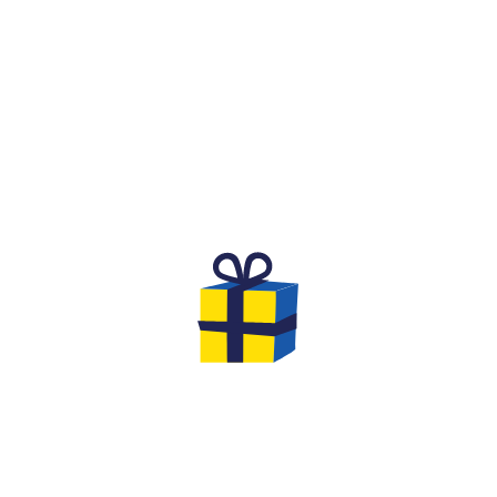
WHAT IS IT?
A FESTIVE AND COMPETITIVE
SPIRIT FOR A BIRTHDAY