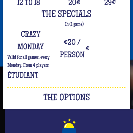
12 TO 18
20
€
29
€
THE SPECIALS
1h (1 game)
CRAZY
€20 /
MONDAY
€
PERSON
Valid for all games, every
Monday. From 4 players
ÉTUDIANT
THE OPTIONS