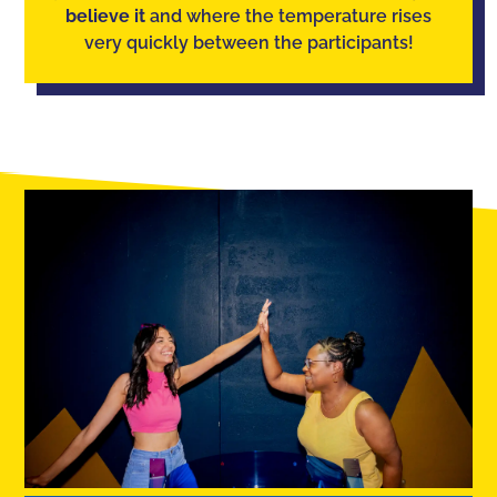
believe it
and where the temperature rises
very quickly between the participants!