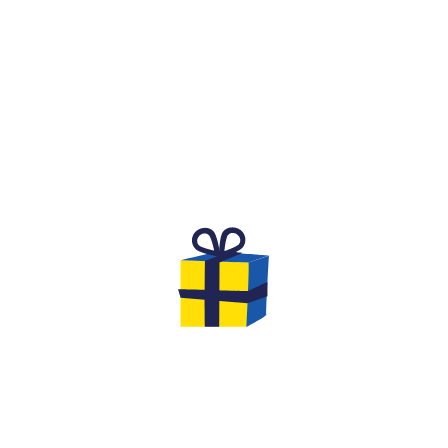
WHAT IS IT?
A FESTIVE AND COMPETITIVE
SPIRIT FOR A BIRTHDAY