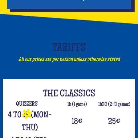
TARIFFS
All our prices are per person unless otherwise stated
THE CLASSICS
QUIZZERS
1h (1 game)
1h30 (2-3 games)
4 TO 18 (MON-
18
€
25
€
THU)