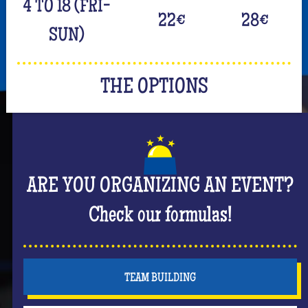
4 TO 18 (FRI-
22
€
28
€
SUN)
THE OPTIONS
ARE YOU ORGANIZING AN EVENT?
Check our formulas!
TEAM BUILDING