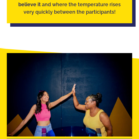
believe it
and where the temperature rises
very quickly between the participants!