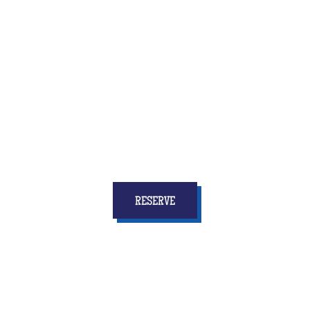
Quiz Room is the brand new activity that combines
fun and reflection, speed and coordination
... and
above all who will give to all the children
stars in
your eyes and memories for a long time!
RESERVE