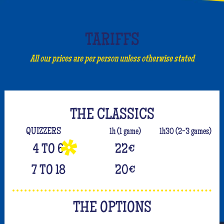
TARIFFS
All our prices are per person unless otherwise stated
THE CLASSICS
QUIZZERS
1h (1 game)
1h30 (2-3 games)
4 TO 6
22
€
7 TO 18
20
€
THE OPTIONS