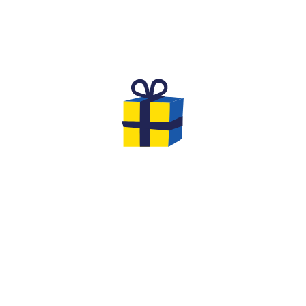
THE DREAM BIRTHDAY FOR
CHILDREN
Are you looking for an original and unforgettable
activity to celebrate the birthday of your
child aged
8 to 12
with his friends?