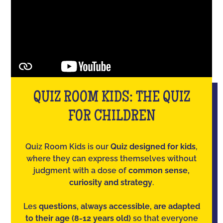
QUIZ ROOM KIDS: THE QUIZ
FOR CHILDREN
Quiz Room Kids is our
Quiz designed for kids
,
where they can express themselves without
judgment with a dose of
common sense,
curiosity and strategy
.
Les
questions, always accessible, are adapted
to their age (8-12 years old)
so that everyone