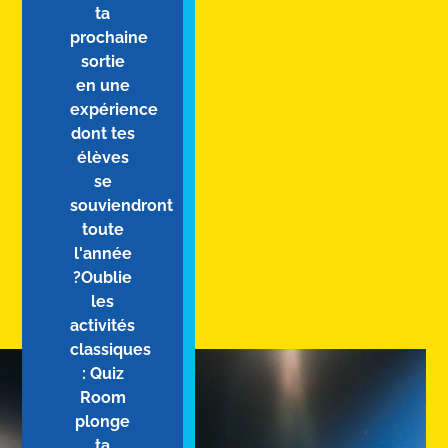
ta
prochaine
sortie
en une
expérience
dont tes
élèves
se
souviendront
toute
l'année
?Oublie
les
activités
classiques
: Quiz
Room
plonge
ta