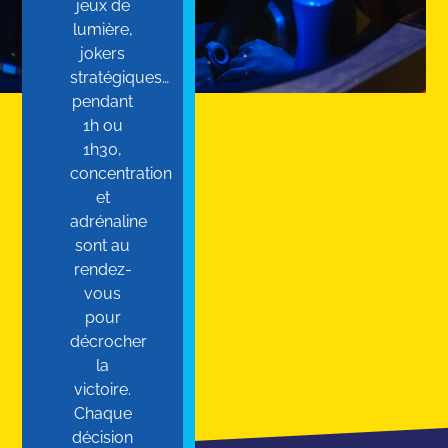
jeux de
lumière,
jokers
stratégiques…
pendant
1h ou
1h30,
concentration
et
adrénaline
sont au
rendez-
vous
pour
décrocher
la
victoire.
Chaque
décision