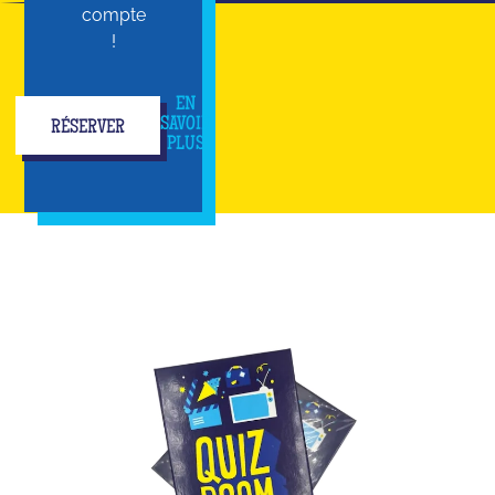
compte
!
EN
SAVOIR
RÉSERVER
PLUS