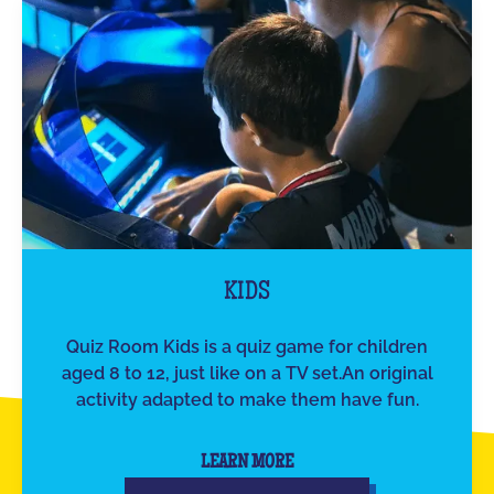
KIDS
Quiz Room Kids is a quiz game for children
aged 8 to 12, just like on a TV set.An original
activity adapted to make them have fun.
LEARN MORE