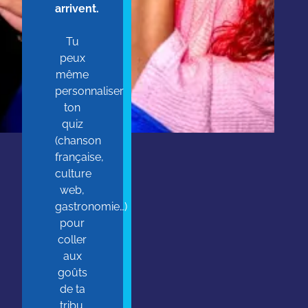
arrivent.
Tu
peux
même
personnaliser
ton
quiz
(chanson
française,
culture
web,
gastronomie…)
pour
coller
aux
goûts
de ta
tribu.