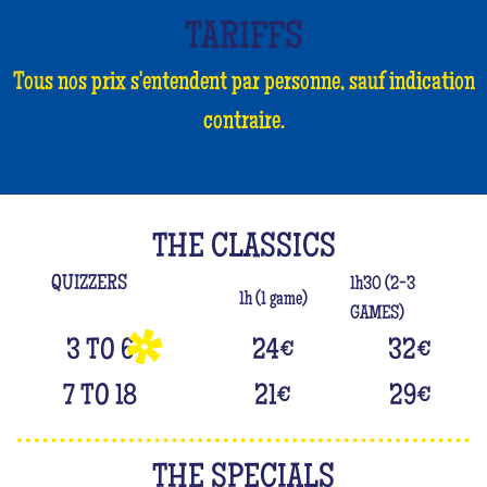
TARIFFS
Tous nos prix s'entendent par personne, sauf indication
contraire.
THE CLASSICS
QUIZZERS
1h30 (2-3
1h (1 game)
GAMES)
3 TO 6
24
€
32
€
7 TO 18
21
€
29
€
THE SPECIALS