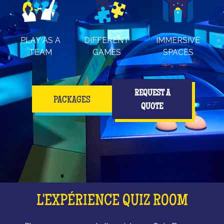
PLAY AS A
DIFFERENT
IMMERSIVE
TEAM
GAMES
SPACES
REQUEST A
PACKAGES
QUOTE
L'EXPÉRIENCE QUIZ ROOM