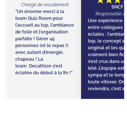
Chargé de recrutement
SNCF
"Un énorme merci à la
Responsable d’
team Quiz Room pour
Une expérience g
l’accueil au top, l’ambiance
entre collègues ! 
de folie et l’organisation
éclatés : l’ambian
parfaite ! Gérer 45
top, le concept s
personnes (et le repas !)
original et les qu
avec autant d’énergie,
vraiment bien fic
chapeau ! La
s’est crus dans un 
team Decathlon s’est
télé. L’équipe est
éclatée du début à la fin !”
sympa et le temps 
toute vitesse. On
reviendra, c’est sû