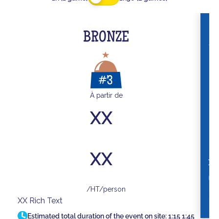
BRONZE
À partir de
XX
XX
XX
/HT/person
XX Rich Text
Estimated total duration of the event on site:
1:15
1:45