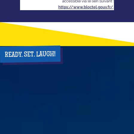
accessible via le lien suivant :
https://www.bloctel.gouv.fr/
.
READY. SET. LAUGH!