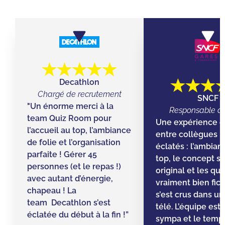
Decathlon
Chargé de recrutement
SNCF
"Un énorme merci à la
Responsable d’
team Quiz Room pour
Une expérience g
l’accueil au top, l’ambiance
entre collègues ! 
de folie et l’organisation
éclatés : l’ambian
parfaite ! Gérer 45
top, le concept s
personnes (et le repas !)
original et les qu
avec autant d’énergie,
vraiment bien fic
chapeau ! La
s’est crus dans un 
team Decathlon s’est
télé. L’équipe est
éclatée du début à la fin !”
sympa et le temps 