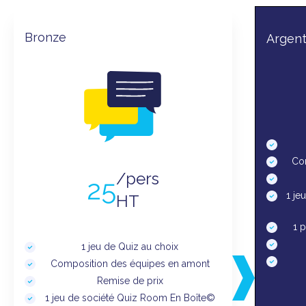
Bronze
Argen
Co
/pers
25
1 je
HT
1 p
1 jeu de Quiz au choix
Composition des équipes en amont
Remise de prix
1 jeu de société Quiz Room En Boîte©