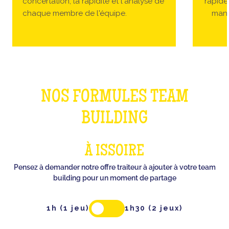
concertation, la rapidité et l'analyse de
rapides
chaque membre de l'équipe.
manc
NOS FORMULES TEAM
BUILDING
À ISSOIRE
Pensez à demander notre offre traiteur à ajouter à votre team
building pour un moment de partage
1h (1 jeu)
1h30 (2 jeux)