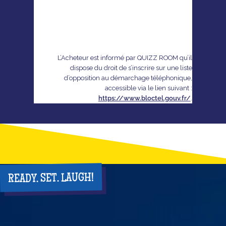
L’Acheteur est informé par QUIZZ ROOM qu’il
dispose du droit de s’inscrire sur une liste
d’opposition au démarchage téléphonique,
accessible via le lien suivant :
https://www.bloctel.gouv.fr/
.
READY. SET. LAUGH!