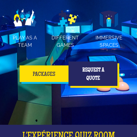
PLAY AS A
DIFFERENT
IMMERSIVE
TEAM
GAMES
SPACES
REQUEST A
PACKAGES
QUOTE
L'EXPÉRIENCE QUIZ ROOM