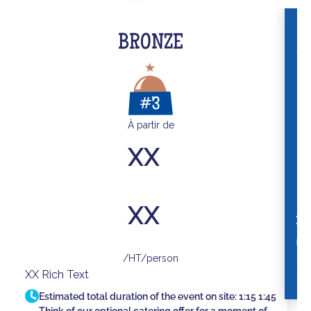
BRONZE
À partir de
XX
XX
XX
/HT/person
XX Rich Text
Estimated total duration of the event on site:
1:15
1:45
Think of our optional catering offer for a moment of