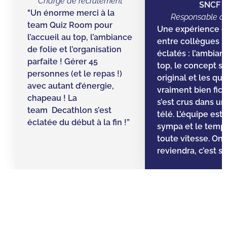
Chargé de recrutement
SNCF
"Un énorme merci à la
Responsable d’
team Quiz Room pour
Une expérience g
l’accueil au top, l’ambiance
entre collègues ! 
de folie et l’organisation
éclatés : l’ambian
parfaite ! Gérer 45
top, le concept s
personnes (et le repas !)
original et les qu
avec autant d’énergie,
vraiment bien fic
chapeau ! La
s’est crus dans un 
team Decathlon s’est
télé. L’équipe est
éclatée du début à la fin !”
sympa et le temps 
toute vitesse. On
reviendra, c’est sû