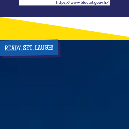
https://www.bloctel.gouv.fr/
.
READY. SET. LAUGH!