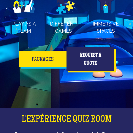
PLAY AS A
DIFFERENT
IMMERSIVE
TEAM
GAMES
SPACES
REQUEST A
PACKAGES
QUOTE
L'EXPÉRIENCE QUIZ ROOM