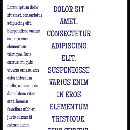
Lorem ipsum dolor
DOLOR SIT
sit amet, consectetur
AMET,
adipiscing elit.
Suspendisse varius
CONSECTETUR
enim in eros
ADIPISCING
elementum
tristique. Duis
ELIT.
cursus, mi quis
SUSPENDISSE
viverra ornare, eros
dolor interdum
VARIUS ENIM
nulla, ut commodo
diam libero vitae
IN EROS
erat. Aenean
ELEMENTUM
faucibus nibh et
justo cursus id
TRISTIQUE.
rutrum lorem