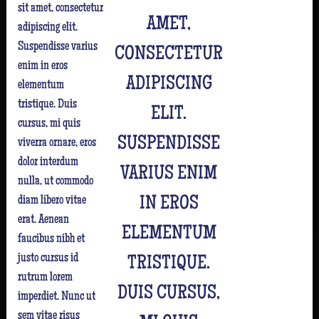
sit amet, consectetur
AMET,
adipiscing elit.
Suspendisse varius
CONSECTETUR
enim in eros
ADIPISCING
elementum
tristique. Duis
ELIT.
cursus, mi quis
SUSPENDISSE
viverra ornare, eros
dolor interdum
VARIUS ENIM
nulla, ut commodo
diam libero vitae
IN EROS
erat. Aenean
ELEMENTUM
faucibus nibh et
justo cursus id
TRISTIQUE.
rutrum lorem
DUIS CURSUS,
imperdiet. Nunc ut
sem vitae risus