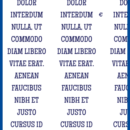
DOLOR
DOLOR
DO
INTERDUM
INTERDUM
€
INTE
NULLA, UT
NULLA, UT
NULL
COMMODO
COMMODO
COM
DIAM LIBERO
DIAM LIBERO
DIAM 
VITAE ERAT.
VITAE ERAT.
VITAE
AENEAN
AENEAN
AEN
FAUCIBUS
FAUCIBUS
FAUC
NIBH ET
NIBH ET
NIB
JUSTO
JUSTO
JU
CURSUS ID
CURSUS ID
CURS