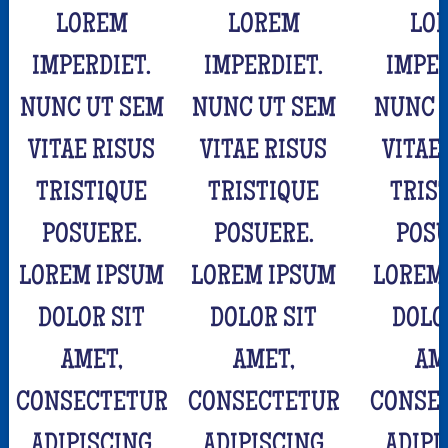
LOREM
LOREM
LO
IMPERDIET.
IMPERDIET.
IMPER
NUNC UT SEM
NUNC UT SEM
NUNC 
VITAE RISUS
VITAE RISUS
VITAE
TRISTIQUE
TRISTIQUE
TRIS
POSUERE.
POSUERE.
POSU
LOREM IPSUM
LOREM IPSUM
LOREM
DOLOR SIT
DOLOR SIT
DOLO
AMET,
AMET,
AM
CONSECTETUR
CONSECTETUR
CONSE
ADIPISCING
ADIPISCING
ADIPI