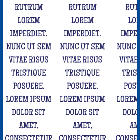
RUTRUM
RUTRUM
RUT
LOREM
LOREM
LO
IMPERDIET.
IMPERDIET.
IMPER
NUNC UT SEM
NUNC UT SEM
NUNC 
VITAE RISUS
VITAE RISUS
VITAE
TRISTIQUE
TRISTIQUE
TRIS
POSUERE.
POSUERE.
POSU
LOREM IPSUM
LOREM IPSUM
LOREM
DOLOR SIT
DOLOR SIT
DOLO
AMET,
AMET,
AM
CONSECTETUR
CONSECTETUR
CONSE