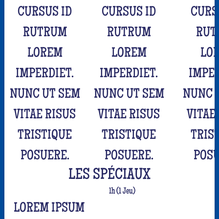
CURSUS ID
CURSUS ID
CURS
RUTRUM
RUTRUM
RUT
LOREM
LOREM
LO
IMPERDIET.
IMPERDIET.
IMPER
NUNC UT SEM
NUNC UT SEM
NUNC 
VITAE RISUS
VITAE RISUS
VITAE
TRISTIQUE
TRISTIQUE
TRIS
POSUERE.
POSUERE.
POSU
LES SPÉCIAUX
1h (1 Jeu)
LOREM IPSUM