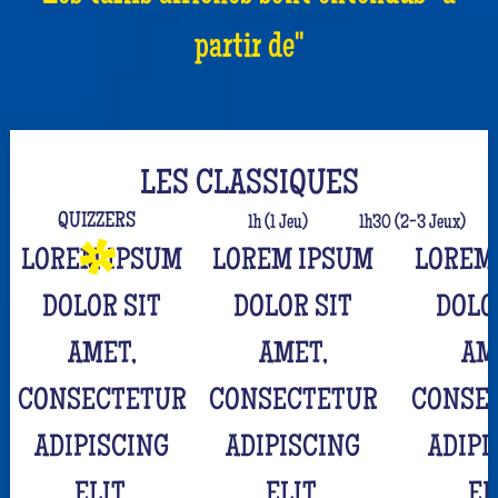
partir de"
LES CLASSIQUES
QUIZZERS
1h (1 Jeu)
1h30 (2-3 Jeux)
LOREM IPSUM
LOREM IPSUM
LOREM
DOLOR SIT
DOLOR SIT
DOLO
AMET,
AMET,
AM
CONSECTETUR
CONSECTETUR
CONSE
ADIPISCING
ADIPISCING
ADIPI
ELIT.
ELIT.
EL