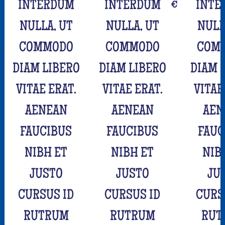
INTERDUM
INTERDUM
€
INTE
NULLA, UT
NULLA, UT
NULL
COMMODO
COMMODO
COM
DIAM LIBERO
DIAM LIBERO
DIAM 
VITAE ERAT.
VITAE ERAT.
VITAE
AENEAN
AENEAN
AEN
FAUCIBUS
FAUCIBUS
FAUC
NIBH ET
NIBH ET
NIB
JUSTO
JUSTO
JU
CURSUS ID
CURSUS ID
CURS
RUTRUM
RUTRUM
RUT