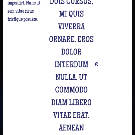
DUIS CURSUS,
imperdiet. Nunc ut
sem vitae risus
MI QUIS
tristique posuere.
VIVERRA
ORNARE, EROS
DOLOR
INTERDUM
€
NULLA, UT
COMMODO
DIAM LIBERO
VITAE ERAT.
AENEAN