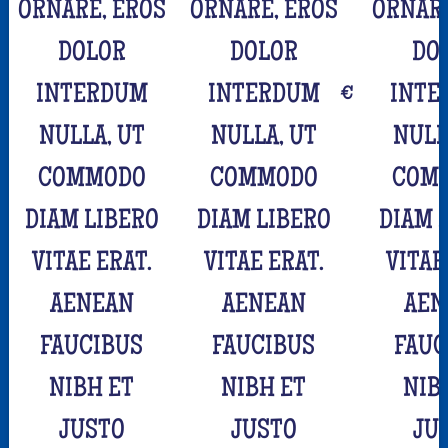
ORNARE, EROS
ORNARE, EROS
ORNARE
DOLOR
DOLOR
DO
INTERDUM
INTERDUM
€
INTE
NULLA, UT
NULLA, UT
NULL
COMMODO
COMMODO
COM
DIAM LIBERO
DIAM LIBERO
DIAM 
VITAE ERAT.
VITAE ERAT.
VITAE
AENEAN
AENEAN
AEN
FAUCIBUS
FAUCIBUS
FAUC
NIBH ET
NIBH ET
NIB
JUSTO
JUSTO
JU