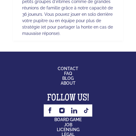
petits groupes d'intimes comme de grandes
réunions de famille grâce à notre capacité de
36 joueurs. Vous pouvez jouer en solo derrière
votre pupitre ou en équipe pour plus de
stratégie (et pour partager la honte en cas de
mauvaise réponse).
CONTACT
FAQ
BLOG
ABOUT
FOLLOW US!
BOARD GAME
JOB
LICENSING
LEGAL