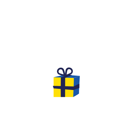
WHAT IS IT?
A FESTIVE AND COMPETITIVE
SPIRIT FOR A BIRTHDAY