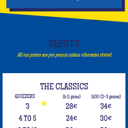
TARIFFS
All our prices are per person unless otherwise stated
THE CLASSICS
QUIZZERS
1h (1 game)
1h30 (2-3 games)
3
28
€
34
€
4 TO 5
24
€
30
€