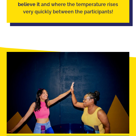
believe it
and where the temperature rises
very quickly between the participants!