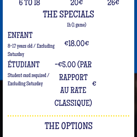
6 TO 18
20
€
26
€
THE SPECIALS
1h (1 game)
ENFANT
€18.00
€
8-17 years old / Excluding
Saturday
ÉTUDIANT
-€5.00 (PAR
Student card required /
RAPPORT
€
Excluding Saturday
AU RATE
CLASSIQUE)
THE OPTIONS