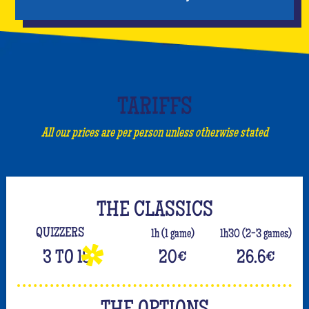
TARIFFS
All our prices are per person unless otherwise stated
THE CLASSICS
QUIZZERS
1h (1 game)
1h30 (2-3 games)
3 TO 18
20
€
26.6
€