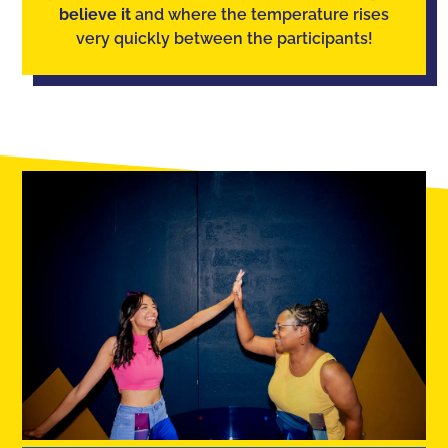
believe it
and where the temperature rises
very quickly between the participants!