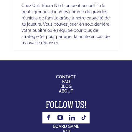
Chez Quiz Room Niort, on peut accueillir de
petits groupes d'intimes comme de grandes
réunions de famille grâce à notre capacité de
36 joueurs. Vous pouvez jouer en solo derrière
votre pupitre ou en équipe pour plus de
stratégie (et pour partager la honte en cas de
mauvaise réponse).
CONTACT
FAQ
BLOG
ABOUT
FOLLOW US!
BOARD GAME
JOB