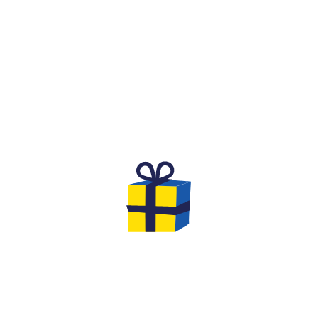
WHAT IS IT?
A FESTIVE AND COMPETITIVE
SPIRIT FOR A BIRTHDAY