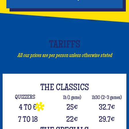
TARIFFS
All our prices are per person unless otherwise stated
THE CLASSICS
QUIZZERS
1h (1 game)
1h30 (2-3 games)
4 TO 6
25
€
32.7
€
7 TO 18
22
€
29.7
€