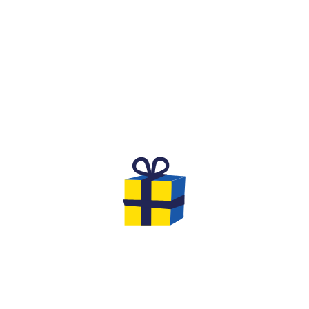
WHAT IS IT?
A FESTIVE AND COMPETITIVE
SPIRIT FOR A BIRTHDAY