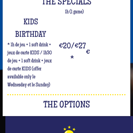
THE SPECIALS
1h (1 game)
KIDS
BIRTHDAY
* 1h de jeu + 1 soft drink +
€20/€27
€
jeux de carte KIDS / 1h30
*
de jeu + 1 soft drink + jeux
de carte KIDS (offer
available only le
Wednesday et le Sunday)
THE OPTIONS