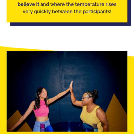
believe it
and where the temperature rises
very quickly between the participants!