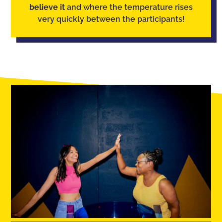
believe it
and where the temperature rises
very quickly between the participants!