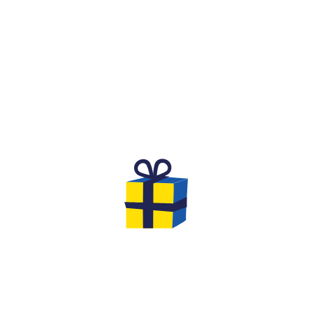
WHAT IS IT?
A FESTIVE AND COMPETITIVE
SPIRIT FOR A BIRTHDAY