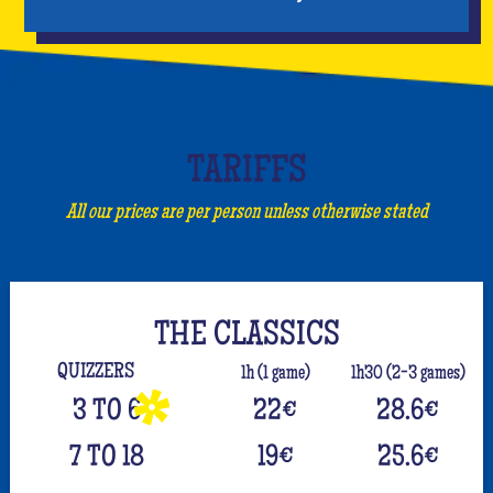
TARIFFS
All our prices are per person unless otherwise stated
THE CLASSICS
QUIZZERS
1h (1 game)
1h30 (2-3 games)
3 TO 6
22
€
28.6
€
7 TO 18
19
€
25.6
€