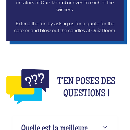
creators of Quiz Room) or even to each of the
winners.
Extend the fun by asking us for a quote for the
caterer and blow out the candles at Quiz Room.
T'EN POSES DES
QUESTIONS !
Quelle est la meilleure