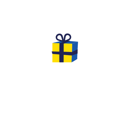
THE DREAM BIRTHDAY FOR
CHILDREN
Are you looking for an original and unforgettable
activity to celebrate the birthday of your
child aged
8 to 12
with his friends?