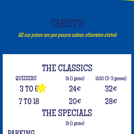
TARIFFS
All our prices are per person unless otherwise stated
THE CLASSICS
QUIZZERS
1h (1 game)
1h30 (2-3 games)
3 TO 6
24
€
32
€
7 TO 18
20
€
28
€
THE SPECIALS
1h (1 game)