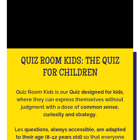
QUIZ ROOM KIDS: THE QUIZ
FOR CHILDREN
Quiz Room Kids is our
Quiz designed for kids
,
where they can express themselves without
judgment with a dose of
common sense,
curiosity and strategy
.
Les
questions, always accessible, are adapted
to their age (8-12 years old)
so that everyone