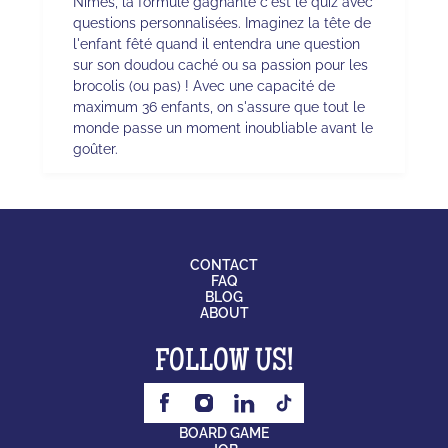
Nîmes, la formule gagnante c'est le quiz avec
questions personnalisées. Imaginez la tête de
l'enfant fêté quand il entendra une question
sur son doudou caché ou sa passion pour les
brocolis (ou pas) ! Avec une capacité de
maximum 36 enfants, on s'assure que tout le
monde passe un moment inoubliable avant le
goûter.
CONTACT
FAQ
BLOG
ABOUT
FOLLOW US!
BOARD GAME