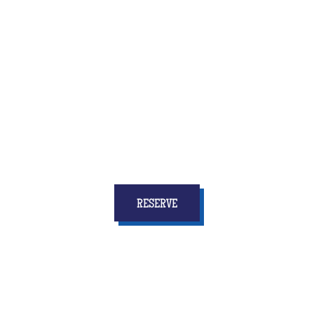
Quiz Room is the brand new activity that combines
fun and reflection, speed and coordination
... and
above all who will give to all the children
stars in
your eyes and memories for a long time!
RESERVE