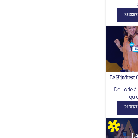
1
RÉSERV
Le Blindtest 
De Lorie à 
qu'
RÉSERV