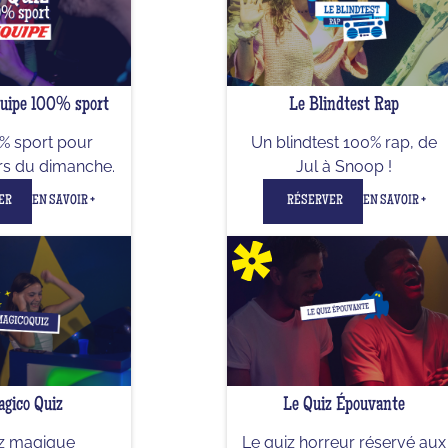
quipe 100% sport
Le Blindtest Rap
% sport pour
Un blindtest 100% rap, de
rs du dimanche.
Jul à Snoop !
ER
EN SAVOIR +
RÉSERVER
EN SAVOIR +
gico Quiz
Le Quiz Épouvante
iz magique
Le quiz horreur réservé aux