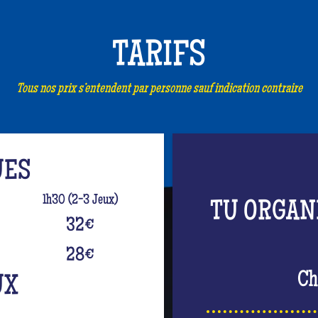
TARIFS
Tous nos prix s’entendent par personne sauf indication contraire
UES
1h30 (2-3 Jeux)
TU ORGAN
32
€
28
€
Ch
UX