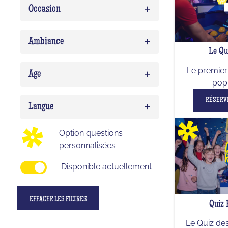
+
Occasion
Quiz Musico
0
Team building
0
+
Ambiance
Le Qu
EVG/EVJF
0
Expert
0
+
Le premier 
Birthday
0
Age
pop 
Delirium (WTF)
0
Enfant
0
RÉSERV
+
Impostor
0
Langue
Ado
0
Option questions
Adulte
0
personnalisées
Disponible actuellement
EFFACER LES FILTRES
Quiz 
Le Quiz des