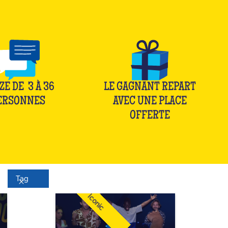
ZE DE
3
À
36
LE GAGNANT REPART
ERSONNES
AVEC UNE PLACE
OFFERTE
Tag
Iconic