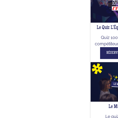
Le Quiz L'É
Quiz 100
compétiteu
RÉSERV
Le Ma
Le qu