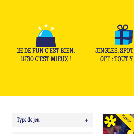
1H DE FUN C'EST BIEN,
JINGLES, SPOT
1H30 C'EST MIEUX !
OFF : TOUT Y 
Iconic
+
Type de jeu
Quiz
0