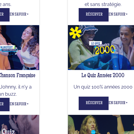
2 ans.
et sans stratégie.
ER
EN SAVOIR +
RÉSERVER
EN SAVOIR +
Chanson Française
Le Quiz Années 2000
Johnny, il n'y a
Un quiz 100% années 2000
un buzz.
RÉSERVER
EN SAVOIR +
ER
EN SAVOIR +