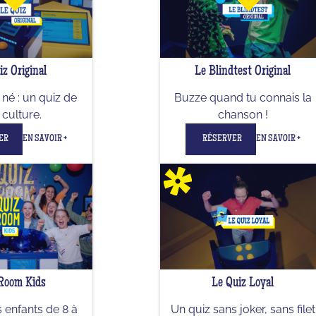
iz Original
Le Blindtest Original
né : un quiz de
Buzze quand tu connais la
culture.
chanson !
ER
EN SAVOIR +
RÉSERVER
EN SAVOIR +
Room Kids
Le Quiz Loyal
 enfants de 8 à
Un quiz sans joker, sans filet