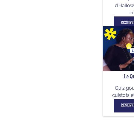
d’Hallow
en
RÉSERV
Le Qu
Quiz go
cuistots e
RÉSERV