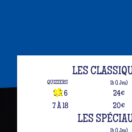
LES CLASSIQ
QUIZZERS
1h (1 Jeu)
3 À 6
24
€
7 À 18
20
€
LES SPÉCIA
1h (1 Jeu)