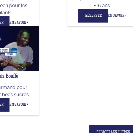
een pour les
+16 ans.
fants.
RÉSERVER
EN SAVOIR +
ER
EN SAVOIR +
iz Bouffe
urmand pour
t becs sucrés.
ER
EN SAVOIR +
EFFACER LES FILTRES