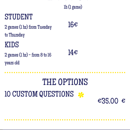
1h (1 game)
STUDENT
16
€
2 games (1 hr) from Tuesday
to Thursday
KIDS
14
€
2 games (1 hr) - from 8 to 16
years old
THE OPTIONS
10 CUSTOM QUESTIONS
€35.00
€