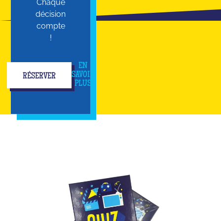
Chaque
décision
compte
!
EN
SAVOIR
RÉSERVER
PLUS