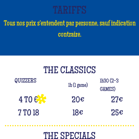
TARIFFS
Tous nos prix s'entendent par personne, sauf indication
contraire.
THE CLASSICS
QUIZZERS
1h30 (2-3
1h (1 game)
GAMES)
4 TO 6
20
€
27
€
7 TO 18
18
€
25
€
THE SPECIALS