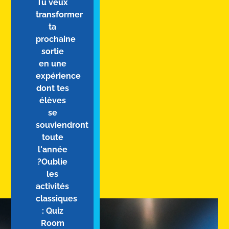
Tu veux
transformer
ta
prochaine
sortie
en une
expérience
dont tes
élèves
se
souviendront
toute
l'année
?Oublie
les
activités
classiques
: Quiz
Room