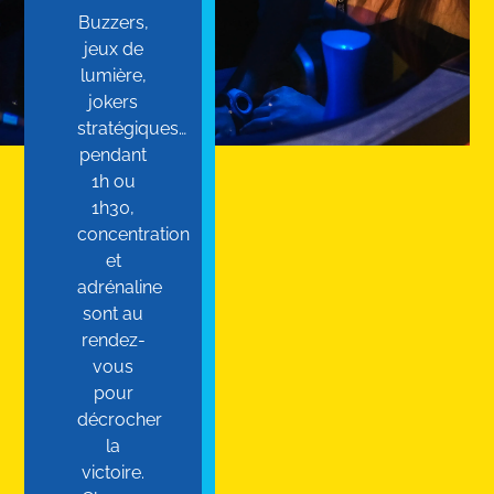
Buzzers,
jeux de
lumière,
jokers
stratégiques…
pendant
1h ou
1h30,
concentration
et
adrénaline
sont au
rendez-
vous
pour
décrocher
la
victoire.