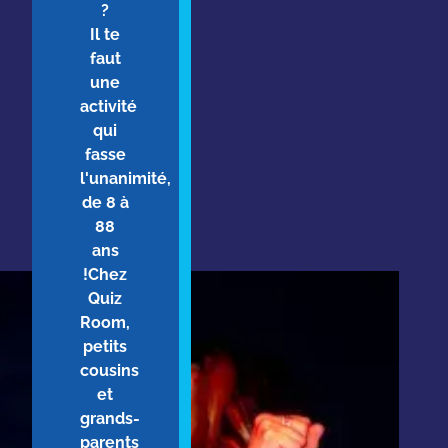
?
Il te
faut
une
activité
qui
fasse
l'unanimité,
de 8 à
88
ans
!Chez
Quiz
Room,
petits
cousins
et
grands-
parents