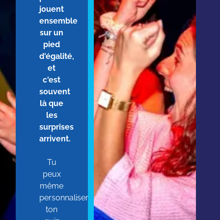
jouent
ensemble
sur un
pied
d'égalité,
et
c'est
souvent
là que
les
surprises
arrivent.
Tu
peux
même
personnaliser
ton