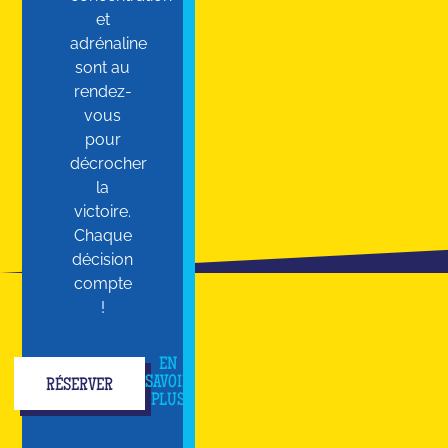
et
adrénaline
sont au
rendez-
vous
pour
décrocher
la
victoire.
Chaque
décision
compte
!
EN
SAVOIR
RÉSERVER
PLUS