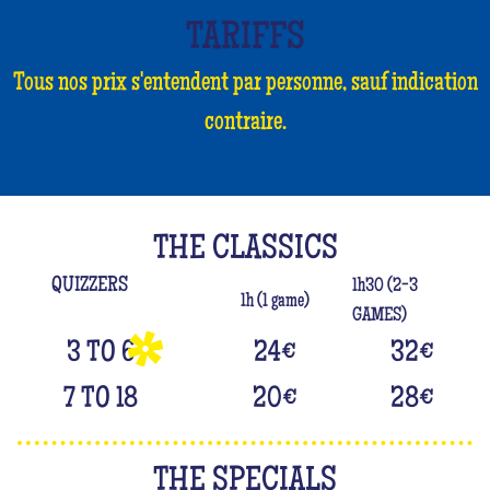
TARIFFS
Tous nos prix s'entendent par personne, sauf indication
contraire.
THE CLASSICS
QUIZZERS
1h30 (2-3
1h (1 game)
GAMES)
3 TO 6
24
€
32
€
7 TO 18
20
€
28
€
THE SPECIALS