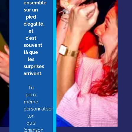
ensemble
sur un
pied
d'égalité,
et
c'est
souvent
là que
les
surprises
arrivent.
Tu
peux
même
personnaliser
ton
quiz
(chanson