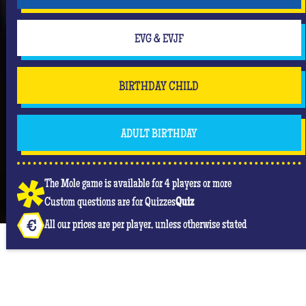
EVG & EVJF
BIRTHDAY CHILD
ADULT BIRTHDAY
The Mole game is available for 4 players or more
Custom questions are for Quizzes
Quiz
All our prices are per player, unless otherwise stated