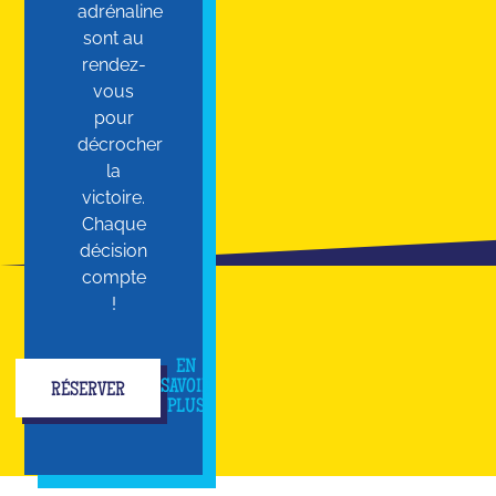
adrénaline
sont au
rendez-
vous
pour
décrocher
la
victoire.
Chaque
décision
compte
!
EN
SAVOIR
RÉSERVER
PLUS