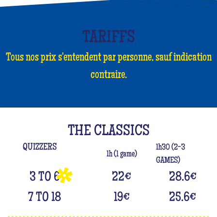
TARIFFS
Tous nos prix s'entendent par personne, sauf indication
contraire.
THE CLASSICS
QUIZZERS
1h30 (2-3
1h (1 game)
GAMES)
3 TO 6
22
€
28.6
€
7 TO 18
19
€
25.6
€