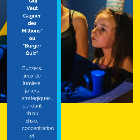
"Qui
Veut
Gagner
des
Millions"
ou
"Burger
Quiz".
Buzzers,
jeux de
lumière,
jokers
stratégiques…
pendant
1h ou
1h30,
concentration
et