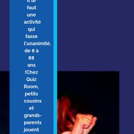
Il te
faut
une
activité
qui
fasse
l'unanimité,
de 8 à
88
ans
!Chez
Quiz
Room,
petits
cousins
et
grands-
parents
jouent