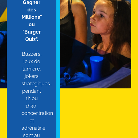
Gagner
des
Millions"
ou
"Burger
Quiz".
Buzzers,
jeux de
lumière,
jokers
stratégiques…
pendant
1h ou
1h30,
concentration
et
adrénaline
sont au