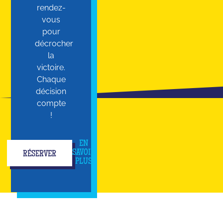
rendez-
vous
pour
décrocher
la
victoire.
Chaque
décision
compte
!
EN
SAVOIR
RÉSERVER
PLUS