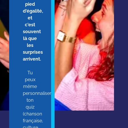
pied
d'égalité,
et
c'est
souvent
là que
les
surprises
arrivent.
Tu
peux
même
personnaliser
ton
quiz
(chanson
française,
culture