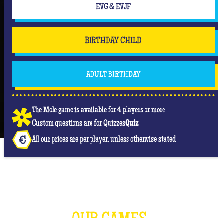
EVG & EVJF
BIRTHDAY CHILD
ADULT BIRTHDAY
The Mole game is available for 4 players or more
Custom questions are for Quizzes
Quiz
All our prices are per player, unless otherwise stated