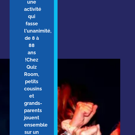
une
activité
qui
fasse
l'unanimité,
de 8 à
88
ans
!Chez
Quiz
Room,
petits
cousins
et
grands-
parents
jouent
ensemble
sur un