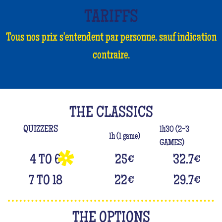
TARIFFS
Tous nos prix s'entendent par personne, sauf indication
contraire.
THE CLASSICS
QUIZZERS
1h30 (2-3
1h (1 game)
GAMES)
4 TO 6
25
€
32.7
€
7 TO 18
22
€
29.7
€
THE OPTIONS