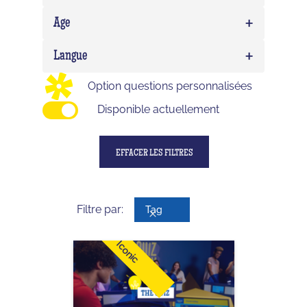
EVG/EVJF
0
+
Expert
0
Age
Birthday
0
Delirium (WTF)
0
+
Enfant
0
Langue
Impostor
0
Ado
0
Option questions personnalisées
Adulte
0
Disponible actuellement
EFFACER LES FILTRES
Filtre par:
Tag
Iconic