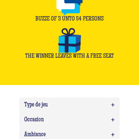
BUZZE OF
3
UNTO
54
PERSONS
THE WINNER LEAVES WITH A FREE SEAT
+
Type de jeu
+
Quiz
0
Occasion
Quiz Musico
0
+
Team building
0
Ambiance