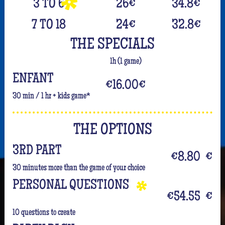
3 TO 6
26
€
34.8
€
7 TO 18
24
€
32.8
€
THE SPECIALS
1h (1 game)
ENFANT
€16.00
€
30 min / 1 hr + kids game*
THE OPTIONS
3RD PART
€8.80
€
30 minutes more than the game of your choice
PERSONAL QUESTIONS
€54.55
€
10 questions to create