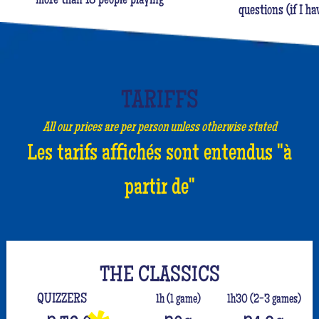
more than 18 people playing
questions (if I ha
TARIFFS
All our prices are per person unless otherwise stated
Les tarifs affichés sont entendus "à
partir de"
THE CLASSICS
QUIZZERS
1h (1 game)
1h30 (2-3 games)