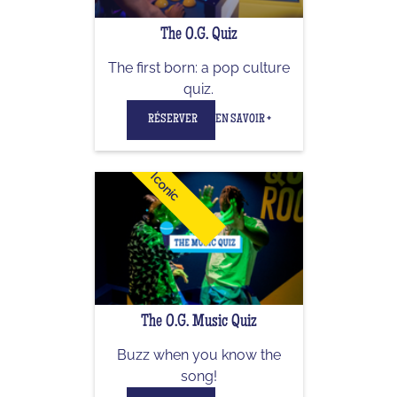
The O.G. Quiz
The first born: a pop culture
quiz.
RÉSERVER
EN SAVOIR +
Iconic
The O.G. Music Quiz
Buzz when you know the
song!