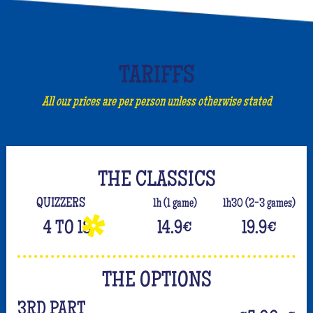
TARIFFS
All our prices are per person unless otherwise stated
THE CLASSICS
QUIZZERS
1h (1 game)
1h30 (2-3 games)
4 TO 18
14.9
€
19.9
€
THE OPTIONS
3RD PART