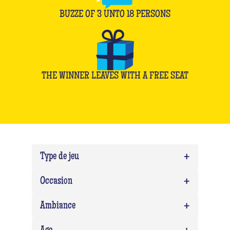
BUZZE OF
3
UNTO
18
PERSONS
THE WINNER LEAVES WITH A FREE SEAT
+
Type de jeu
+
Quiz
0
Occasion
Quiz Musico
0
+
Team building
0
Ambiance
EVG/EVJF
0
Expert
0