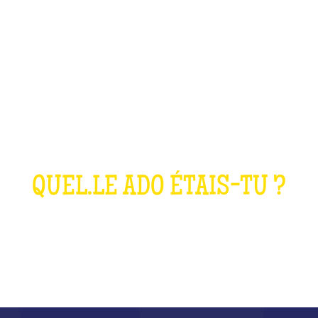
 QUIZ ANNÉES 2
QUEL.LE ADO ÉTAIS-TU ?
QU'EST-CE QUE C'EST ?