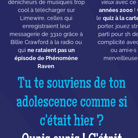
dénicheurs de musiques trop
vieux
avec ce
cool à télécharger sur
années 2000
!
Limewire, celles qui
le
quiz à la cart
enregistraient leur
porter, jouez st
messagerie de 3310 grâce à
parti pour 1h d
Billie Crawford à la radio ou
complicité ave
qui
ne rataient pas un
ou ami·e·s
épisode de Phénomène
merveilleuse
Raven
.
Tu te souviens de ton
adolescence comme si
c'était hier ?