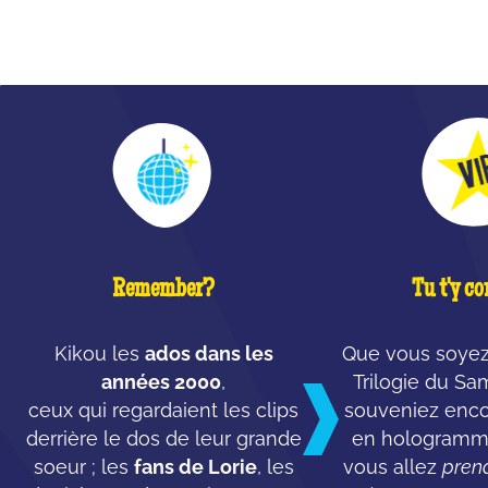
QU'EST-CE QUE C'EST ?
Remember?
Tu t'y co
Kikou les
ados dans les
Que vous soyez
années 2000
,
Trilogie du S
ceux qui regardaient les clips
souveniez enco
derrière le dos de leur grande
en hologramme
soeur ; les
fans de Lorie
, les
vous allez
pren