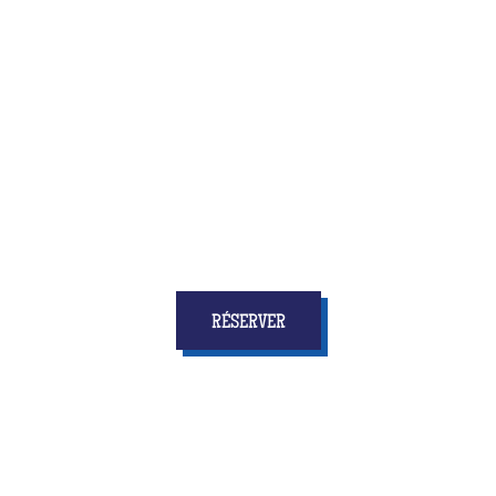
Quiz Room, c’est la toute nouvelle activité qui allie
amusement et réflexion, vitesse et concertation
... et
surtout qui donnera à tous les enfants
des étoiles
dans les yeux et des souvenirs pour longtemps !
RÉSERVER