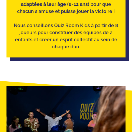
adaptées à leur âge (8-12 ans)
pour que
chacun s'amuse et puisse jouer la victoire !
Nous conseillons Quiz Room Kids à partir de 8
joueurs pour constituer des équipes de 2
enfants et créer un esprit collectif au sein de
chaque duo.