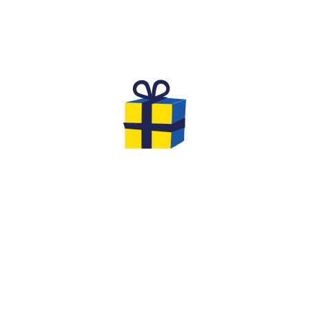
L'ANNIVERSAIRE DE RÊVE POUR
DES ENFANTS
Vous cherchez une activité originale et inoubliable
pour fêter l'anniversaire de votre
enfant de 8 à 12
ans
avec ses amis ?