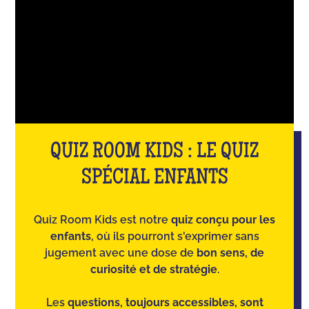
QUIZ ROOM KIDS : LE QUIZ
SPÉCIAL ENFANTS
Quiz Room Kids est notre
quiz conçu pour les
enfants
, où ils pourront s'exprimer sans
jugement avec une dose de
bon sens, de
curiosité et de stratégie
.
Les
questions, toujours accessibles, sont