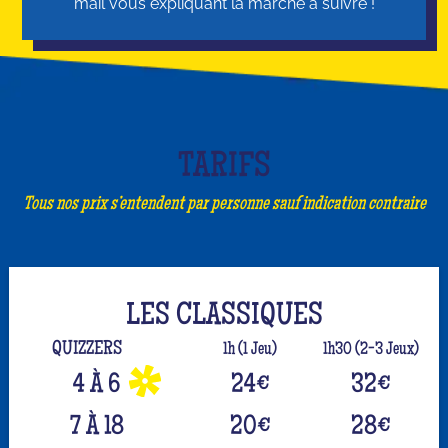
mail vous expliquant la marche à suivre !
TARIFS
Tous nos prix s’entendent par personne sauf indication contraire
LES CLASSIQUES
QUIZZERS
1h (1 Jeu)
1h30 (2-3 Jeux)
4 À 6
24
€
32
€
7 À 18
20
€
28
€