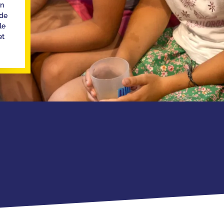
un
de
le
et