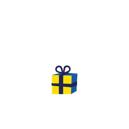
QU'EST-CE QUE C'EST ?
RSAIRE DE RÊVE POUR DE