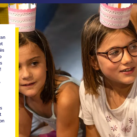
ran
et
rès
e
es
!
e
es
t
on