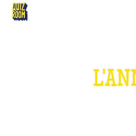
POITIERS
L'AN
P