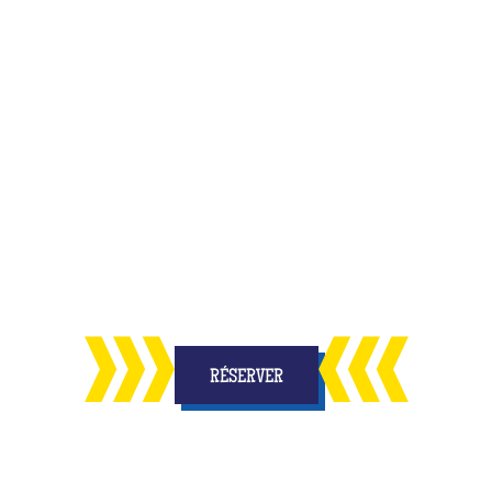
inale et inoubliable pour fêter l'anniversaire de
ses amis ?
uvelle activité qui allie
amusement et réflexion, 
us les enfants
des étoiles dans les yeux et des s
RÉSERVER