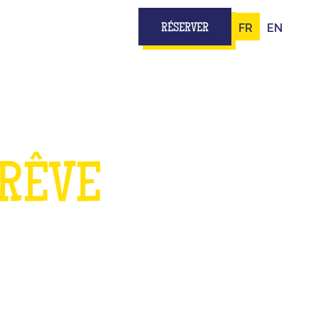
FR
EN
RÉSERVER
 RÊVE
TS