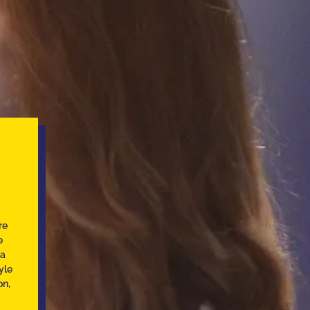
re
e
la
yle
on,