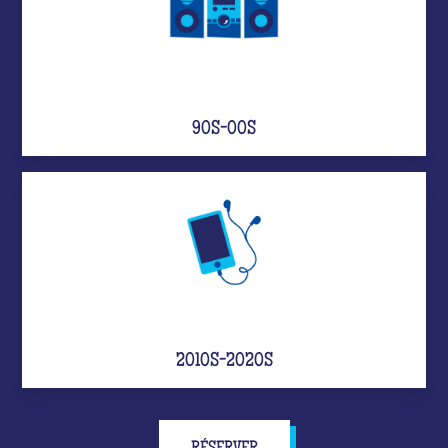
90S-00S
2010S-2020S