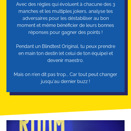
Avec des règles qui évoluent à chacune des 3
manches et les multiples jokers, analyse tes
adversaires pour les déstabiliser au bon
moment et même bénéficier de leurs bonnes
réponses pour gagner des points !
Pendant un Blindtest Original, tu peux prendre
en main ton destin (et celui de ton équipe) et
devenir maestro.
Mais on n'en dit pas trop... Car tout peut changer
jusqu'au dernier buzz !