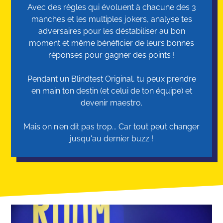
Avec des règles qui évoluent à chacune des 3
manches et les multiples jokers, analyse tes
adversaires pour les déstabiliser au bon
moment et même bénéficier de leurs bonnes
réponses pour gagner des points !
Pendant un Blindtest Original, tu peux prendre
en main ton destin (et celui de ton équipe) et
devenir maestro.
Mais on n'en dit pas trop... Car tout peut changer
jusqu'au dernier buzz !