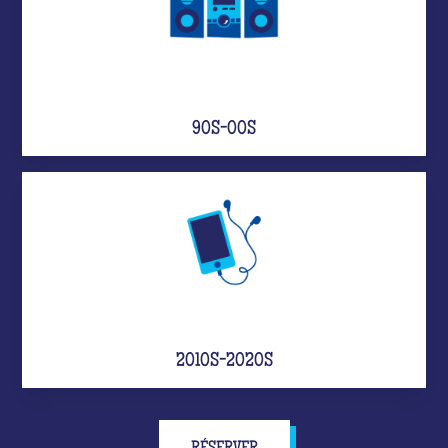
90S-00S
2010S-2020S