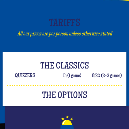
TARIFFS
All our prices are per person unless otherwise stated
THE CLASSICS
QUIZZERS
1h (1 game)
1h30 (2-3 games)
THE OPTIONS