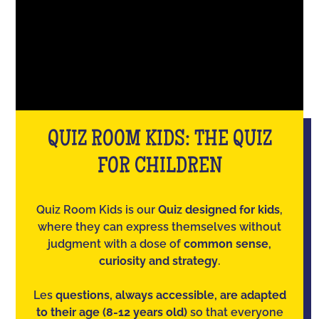
QUIZ ROOM KIDS: THE QUIZ
FOR CHILDREN
Quiz Room Kids is our
Quiz designed for kids
,
where they can express themselves without
judgment with a dose of
common sense,
curiosity and strategy
.
Les
questions, always accessible, are adapted
to their age (8-12 years old)
so that everyone