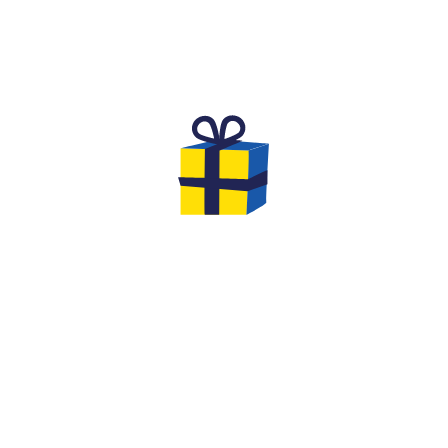
THE DREAM BIRTHDAY FOR
CHILDREN
Are you looking for an original and unforgettable
activity to celebrate the birthday of your
child aged
8 to 12
with his friends?