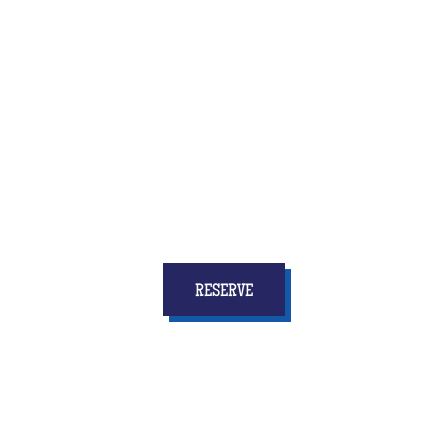
Quiz Room is the brand new activity that combines
fun and reflection, speed and coordination
... and
above all who will give to all the children
stars in
your eyes and memories for a long time!
RESERVE