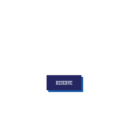
Quiz Room is the brand new activity that combines
fun and reflection, speed and coordination
... and
above all who will give to all the children
stars in
your eyes and memories for a long time!
RESERVE