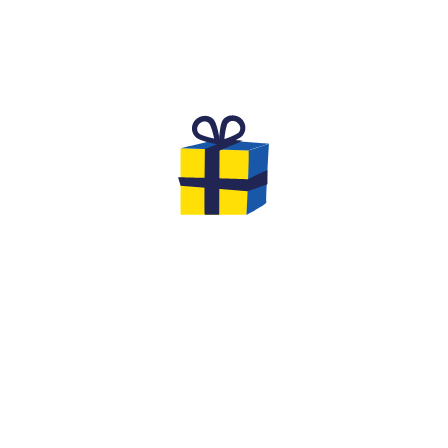
THE DREAM BIRTHDAY FOR
CHILDREN
Are you looking for an original and unforgettable
activity to celebrate the birthday of your
child aged
8 to 12
with his friends?