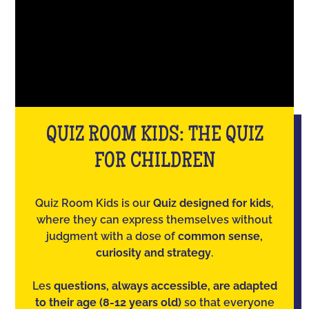
QUIZ ROOM KIDS: THE QUIZ
FOR CHILDREN
Quiz Room Kids is our
Quiz designed for kids
,
where they can express themselves without
judgment with a dose of
common sense,
curiosity and strategy
.
Les
questions, always accessible, are adapted
to their age (8-12 years old)
so that everyone