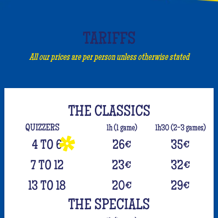
TARIFFS
All our prices are per person unless otherwise stated
THE CLASSICS
QUIZZERS
1h (1 game)
1h30 (2-3 games)
4 TO 6
26
€
35
€
7 TO 12
23
€
32
€
13 TO 18
20
€
29
€
THE SPECIALS