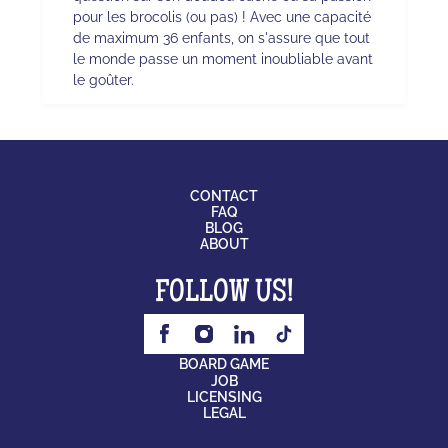
pour les brocolis (ou pas) ! Avec une capacité
de maximum 36 enfants, on s'assure que tout
le monde passe un moment inoubliable avant
le goûter.
CONTACT
FAQ
BLOG
ABOUT
FOLLOW US!
BOARD GAME
JOB
LICENSING
LEGAL