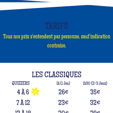
TARIFS
Tous nos prix s'entendent par personne, sauf indication
contraire.
LES CLASSIQUES
QUIZZERS
1h (1 Jeu)
1h30 (2-3 Jeux)
4 À 6
26
€
35
€
7 À 12
23
€
32
€