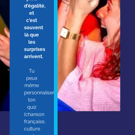
d'égalité,
et
c'est
souvent
là que
les
surprises
arrivent.
Tu
peux
même
personnaliser
ton
quiz
(chanson
française,
culture