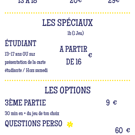
13 À 18
20
€
29
€
LES SPÉCIAUX
1h (1 Jeu)
ÉTUDIANT
A PARTIR
13-17 ans OU sur
€
DE 16
présentation de la carte
étudiante / Hors samedi
LES OPTIONS
3ÈME PARTIE
9
€
30 min en + du jeu de ton choix
QUESTIONS PERSO
60
€