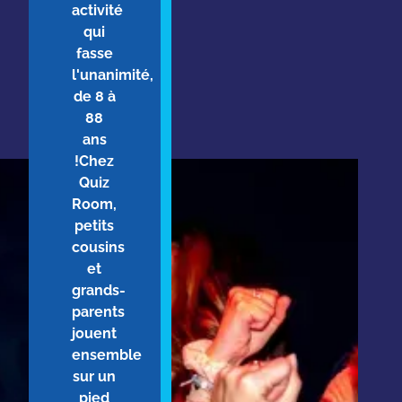
activité
qui
fasse
l'unanimité,
de 8 à
88
ans
!Chez
Quiz
Room,
petits
cousins
et
grands-
parents
jouent
ensemble
sur un
pied