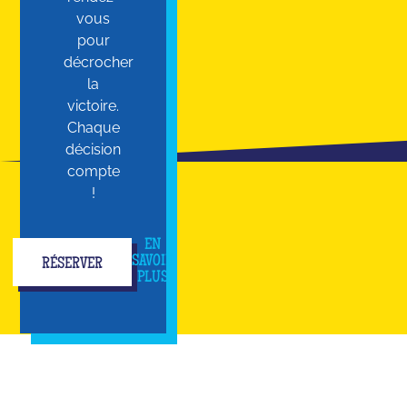
vous
pour
décrocher
la
victoire.
Chaque
décision
compte
!
EN
SAVOIR
RÉSERVER
PLUS