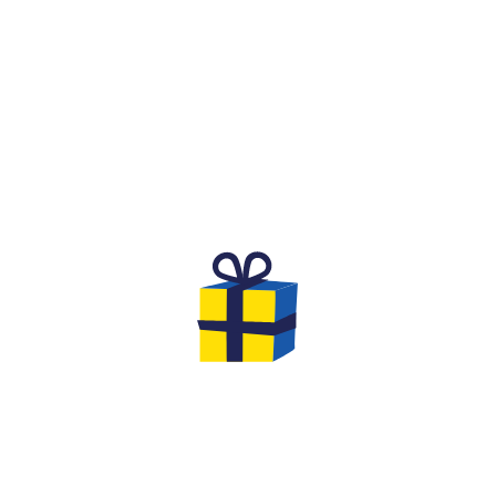
QU'EST-CE QUE C'EST ?
IT FESTIF ET COMPÉTITIF
ANNIVERSAIRE