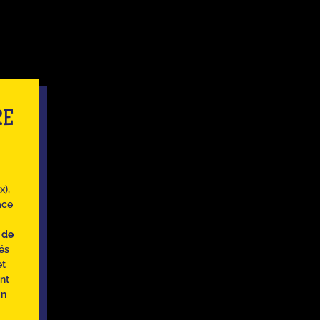
RE
x),
âce
s de
tés
et
nt
Un