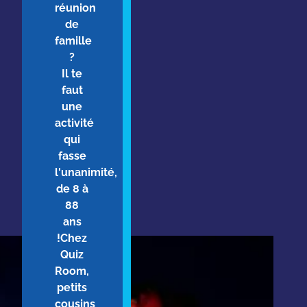
réunion
de
famille
?
Il te
faut
une
activité
qui
fasse
l'unanimité,
de 8 à
88
ans
!Chez
Quiz
Room,
petits
cousins