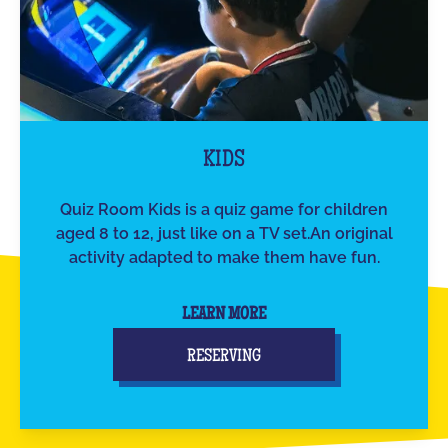
KIDS
Quiz Room Kids is a quiz game for children
aged 8 to 12, just like on a TV set.An original
activity adapted to make them have fun.
LEARN MORE
RESERVING