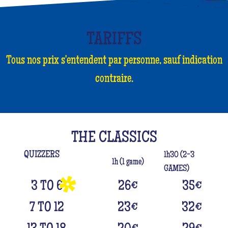
TARIFFS
Tous nos prix s'entendent par personne, sauf indication
contraire.
THE CLASSICS
QUIZZERS
1h30 (2-3
1h (1 game)
GAMES)
3 TO 6
26
€
35
€
7 TO 12
23
€
32
€