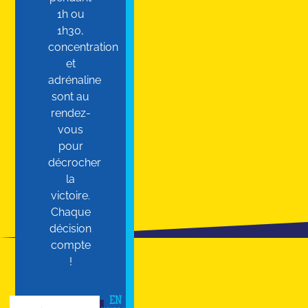
1h ou
1h30,
concentration
et
adrénaline
sont au
rendez-
vous
pour
décrocher
la
victoire.
Chaque
décision
compte
!
EN