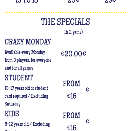
13 TO 18
20
€
29
€
THE SPECIALS
1h (1 game)
CRAZY MONDAY
Available every Monday
€20.00
€
from 3 players, for everyone
and for all games
STUDENT
FROM
13-17 years old or student
€
€16
card required / Excluding
Saturday
KIDS
FROM
€
8-12 years old / Excluding
€16