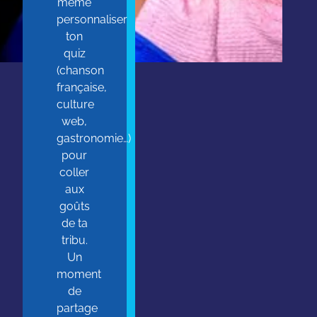
même
personnaliser
ton
quiz
(chanson
française,
culture
web,
gastronomie…)
pour
coller
aux
goûts
de ta
tribu.
Un
moment
de
partage