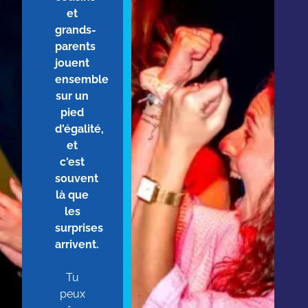
et
grands-
parents
jouent
ensemble
sur un
pied
d'égalité,
et
c'est
souvent
là que
les
surprises
arrivent.
Tu
peux