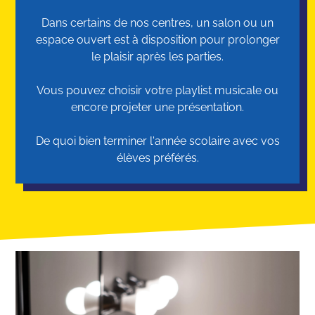
Dans certains de nos centres, un salon ou un
espace ouvert est à disposition pour prolonger
le plaisir après les parties.
Vous pouvez choisir votre playlist musicale ou
encore projeter une présentation.
De quoi bien terminer l'année scolaire avec vos
élèves préférés.