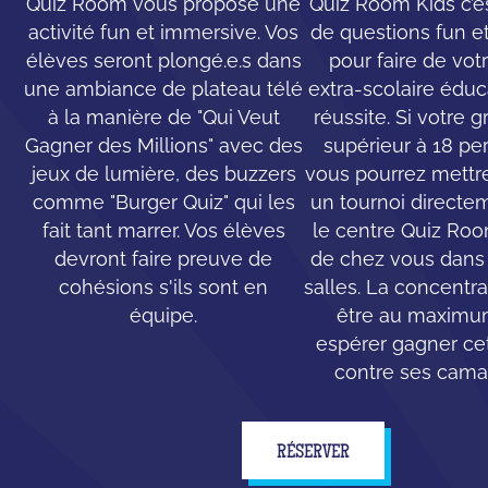
Quiz Room vous propose une
Quiz Room Kids c’e
activité fun et immersive. Vos
de questions fun e
élèves seront plongé.e.s dans
pour faire de votr
une ambiance de plateau télé
extra-scolaire éduc
à la manière de "Qui Veut
réussite. Si votre 
Gagner des Millions" avec des
supérieur à 18 pe
jeux de lumière, des buzzers
vous pourrez mettr
comme "Burger Quiz" qui les
un tournoi directe
fait tant marrer. Vos élèves
le centre Quiz Ro
devront faire preuve de
de chez vous dans 
cohésions s'ils sont en
salles. La concentr
équipe.
être au maximu
espérer gagner cet
contre ses cama
RÉSERVER