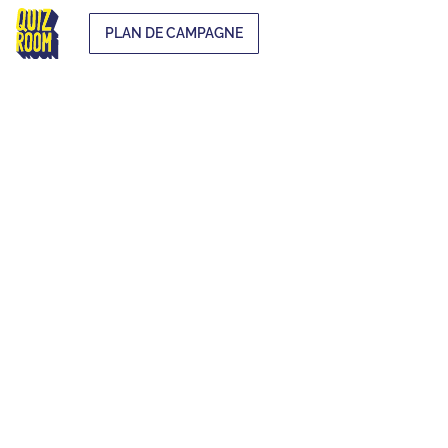
PLAN DE CAMPAGNE
EXTRA-SCOLAIRE
QU'EST-CE QUE C'EST ?