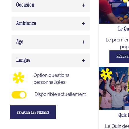
+
Occasion
Quiz Musico
0
Team building
0
+
Ambiance
Le Qu
EVG/EVJF
0
Expert
0
+
Le premier 
Birthday
0
Age
pop 
Delirium (WTF)
0
Enfant
0
RÉSERV
+
Impostor
0
Langue
Ado
0
Option questions
Adulte
0
personnalisées
Disponible actuellement
EFFACER LES FILTRES
Quiz 
Le Quiz des