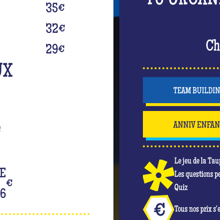
TU ORGAN
35
€
32
€
Ch
29
€
UX
TEAM BUILDI
ANNIV ENFA
€
Le jeu de la Tau
DE
Les questions p
€
Quiz
16
Tous nos prix s'