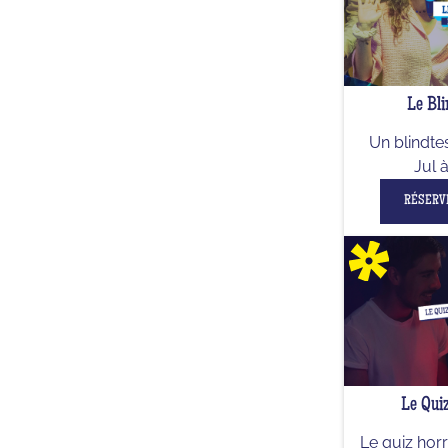
Le Bli
Un blindte
Jul 
RÉSERV
Le Qui
Le quiz hor