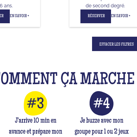
6 ans.
de second degré.
ER
EN SAVOIR +
RÉSERVER
EN SAVOIR +
EFFACER LES FILTRES
COMMENT ÇA MARCH
J'arrive 10 min en
Je buzze avec mon
avance et prépare mon
groupe pour 1 ou 2 jeux