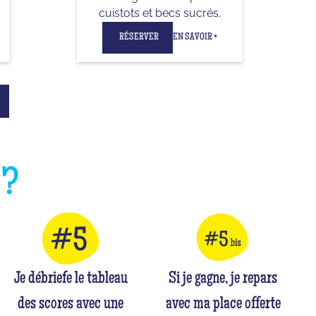
cuistots et becs sucrés.
RÉSERVER
EN SAVOIR +
E
?
Je débriefe le tableau
Si je gagne, je repars
des scores avec une
avec ma place offerte