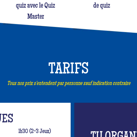
quiz avec le Quiz
de quiz
Master
TARIFS
Tous nos prix s’entendent par personne sauf indication contraire
UES
1h30 (2-3 Jeux)