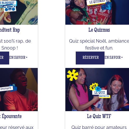
ndtest Rap
Le Quizmas
st 100% rap, de
Quiz spécial Noël, ambianc
à Snoop !
festive et fun.
ER
EN SAVOIR +
RÉSERVER
EN SAVOIR +
z Épouvante
Le Quiz WTF
reur réservé aux
Quiz barré pour amateurs