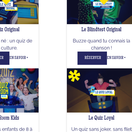
iz Original
Le Blindtest Original
né : un quiz de
Buzze quand tu connais la
culture.
chanson !
ER
EN SAVOIR +
RÉSERVER
EN SAVOIR +
Room Kids
Le Quiz Loyal
 enfants de 8 à
Un quiz sans joker, sans filet