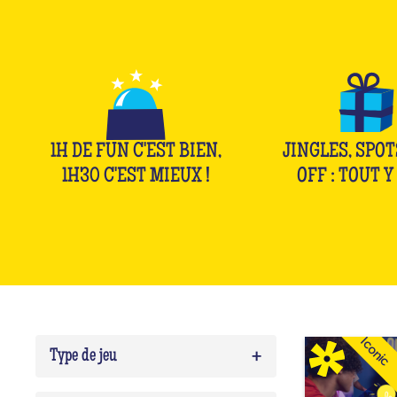
1H DE FUN C'EST BIEN,
JINGLES, SPOT
1H30 C'EST MIEUX !
OFF : TOUT Y 
Iconic
+
Type de jeu
Quiz
0