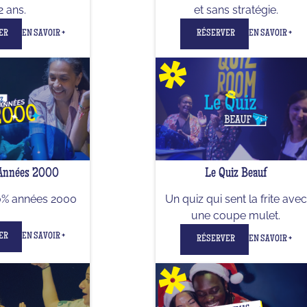
2 ans.
et sans stratégie.
ER
EN SAVOIR +
RÉSERVER
EN SAVOIR +
 Années 2000
Le Quiz Beauf
0% années 2000
Un quiz qui sent la frite avec
une coupe mulet.
ER
EN SAVOIR +
RÉSERVER
EN SAVOIR +