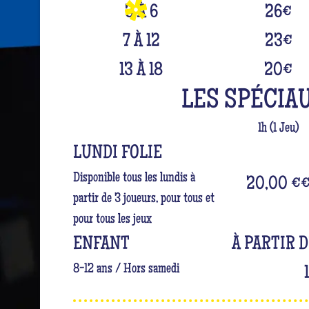
3 À 6
26
€
7 À 12
23
€
13 À 18
20
€
LES SPÉCIA
1h (1 Jeu)
LUNDI FOLIE
Disponible tous les lundis à
20,00 €
partir de 3 joueurs, pour tous et
pour tous les jeux
ENFANT
À PARTIR 
8-12 ans / Hors samedi