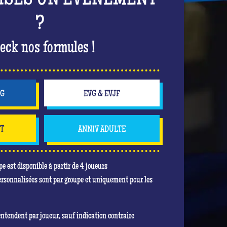
ISES UN ÉVÈNEMENT
?
eck nos formules !
NG
EVG & EVJF
NT
ANNIV ADULTE
pe est disponible à partir de 4 joueurs
ersonnalisées sont par groupe et uniquement pour les
entendent par joueur, sauf indication contraire