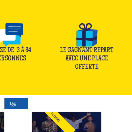
ZE DE
3
À
54
LE GAGNANT REPART
ERSONNES
AVEC UNE PLACE
OFFERTE
Tag
Iconic