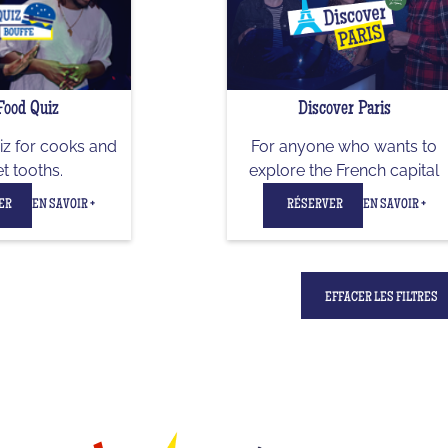
Food Quiz
Discover Paris
z for cooks and
For anyone who wants to
t tooths.
explore the French capital
ER
EN SAVOIR +
RÉSERVER
EN SAVOIR +
EFFACER LES FILTRES