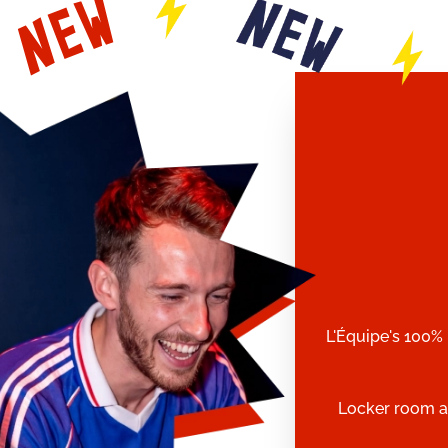
L'Équipe's 100% 
Locker room a