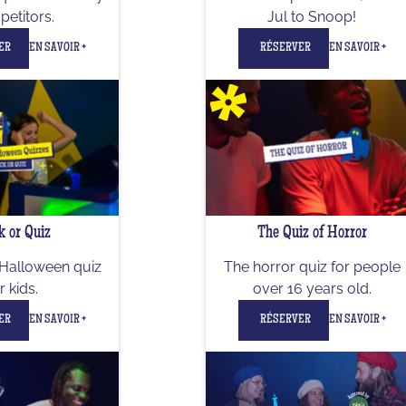
etitors.
Jul to Snoop!
ER
EN SAVOIR +
RÉSERVER
EN SAVOIR +
k or Quiz
The Quiz of Horror
Halloween quiz
The horror quiz for people
r kids.
over 16 years old.
ER
EN SAVOIR +
RÉSERVER
EN SAVOIR +