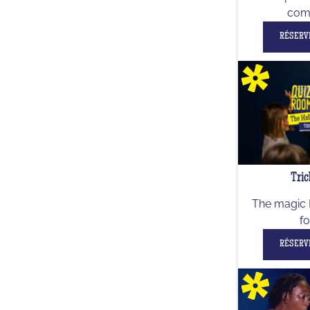
comp
RÉSERV
Tric
The magic 
fo
RÉSERV