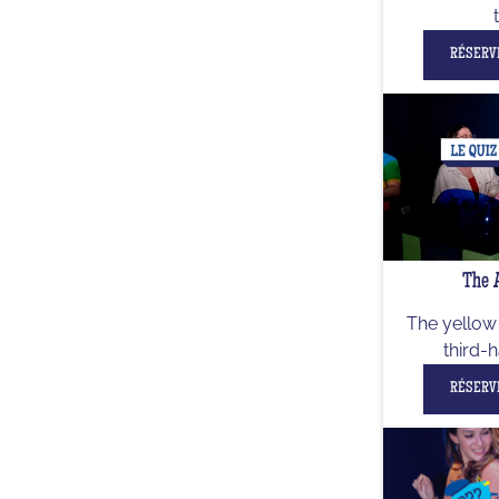
RÉSERV
The 
The yellow 
third-h
RÉSERV