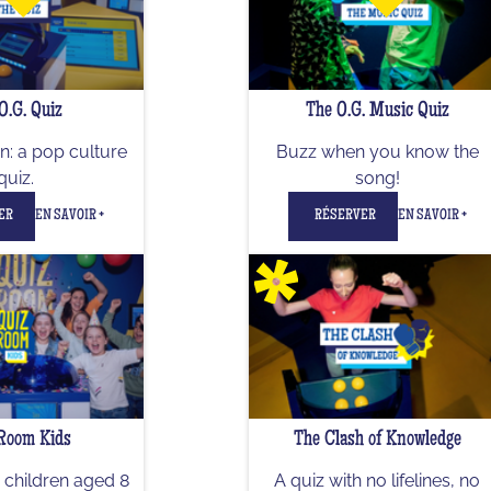
O.G. Quiz
The O.G. Music Quiz
rn: a pop culture
Buzz when you know the
quiz.
song!
ER
EN SAVOIR +
RÉSERVER
EN SAVOIR +
Room Kids
The Clash of Knowledge
 children aged 8
A quiz with no lifelines, no