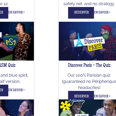
to 12.
safety net, and no strategy.
ER
EN SAVOIR +
RÉSERVER
EN SAVOIR +
ASM Quiz
Discover Paris - The Quiz
and blue spirit,
Our 100% Parisian quiz
alf version.
(guaranteed no Périphériqu
headaches)
ER
EN SAVOIR +
RÉSERVER
EN SAVOIR +