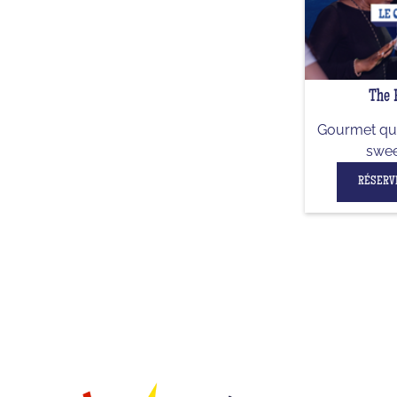
The 
Gourmet qui
swee
RÉSERV