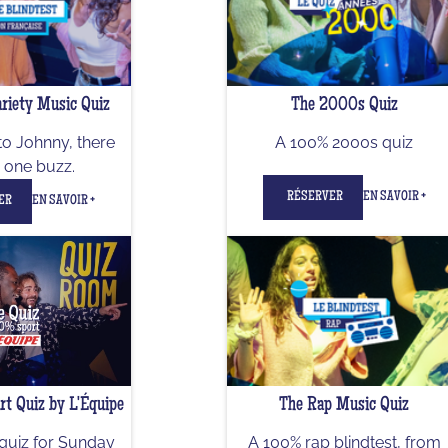
riety Music Quiz
The 2000s Quiz
to Johnny, there
A 100% 2000s quiz
y one buzz.
RÉSERVER
EN SAVOIR +
ER
EN SAVOIR +
t Quiz by L'Équipe
The Rap Music Quiz
quiz for Sunday
A 100% rap blindtest, from