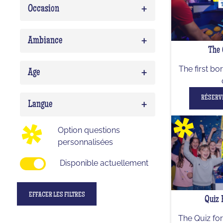
+
Occasion
Quiz Musico
0
Team building
0
+
Ambiance
The 
EVG/EVJF
0
Expert
0
+
The first bo
Birthday
0
Age
Delirium (WTF)
0
Enfant
0
RÉSERV
+
Impostor
0
Langue
Ado
0
Option questions
Adulte
0
personnalisées
Disponible actuellement
EFFACER LES FILTRES
Quiz 
The Quiz for