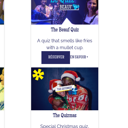
The Beauf Quiz
A quiz that smells like fries
with a mullet cup.
RÉSERVER
EN SAVOIR +
The Quizmas
Special Christmas quiz,