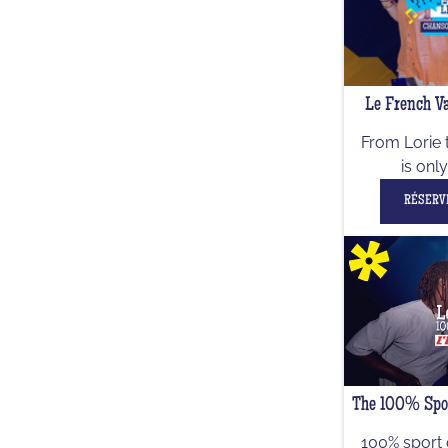
Le French Va
From Lorie 
is onl
RÉSERV
The 100% Spor
100% sport 