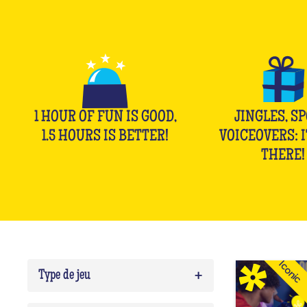
1 HOUR OF FUN IS GOOD,
JINGLES, SP
1.5 HOURS IS BETTER!
VOICEOVERS: I
THERE!
Iconic
+
Type de jeu
Quiz
0