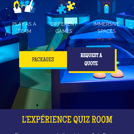
PLAY AS A
DIFFERENT
IMMERSIVE
TEAM
GAMES
SPACES
REQUEST A
PACKAGES
QUOTE
L'EXPÉRIENCE QUIZ ROOM