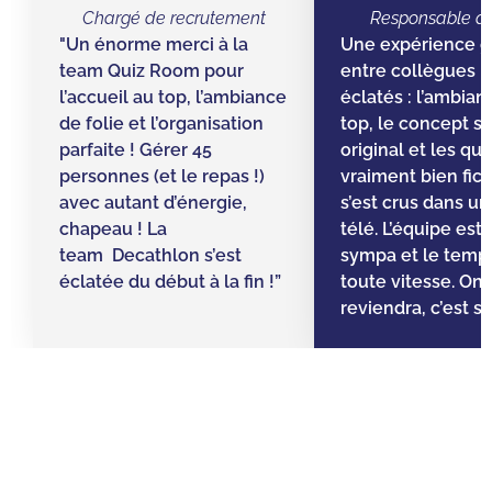
Chargé de recrutement
Responsable d’
"Un énorme merci à la
Une expérience g
team Quiz Room pour
entre collègues ! 
l’accueil au top, l’ambiance
éclatés : l’ambian
de folie et l’organisation
top, le concept s
parfaite ! Gérer 45
original et les qu
personnes (et le repas !)
vraiment bien fic
avec autant d’énergie,
s’est crus dans un 
chapeau ! La
télé. L’équipe est
team Decathlon s’est
sympa et le temps 
éclatée du début à la fin !”
toute vitesse. On
reviendra, c’est sû