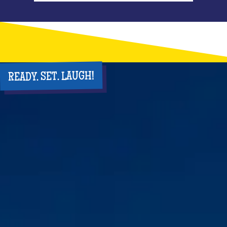
READY. SET. LAUGH!